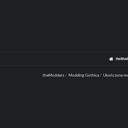
theMod
theModders
/
Modding Gothica
/
Ukończone mo