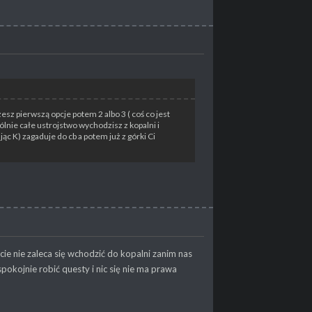
sz pierwszą opcje potem 2 albo 3 ( coś co jest
lnie całe ustrojstwo wychodzisz z kopalni i
c K) zagaduje do cb a potem już z górki Ci
ście nie zaleca się wchodzić do kopalni zanim nas
spokojnie robić questy i nic się nie ma prawa