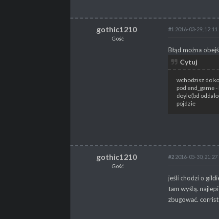
gothic1210
#1
2016-03-29, 12:11
Gość
Błąd można obejś
Cytuj
wchodzisz do kop
pod end_game - k
doyle(bd oddalon
pojdzie
gothic1210
#2
2016-05-30, 21:27
Gość
jeśli chodzi o gil
tam wyślą. najlepi
zbugować. corrist