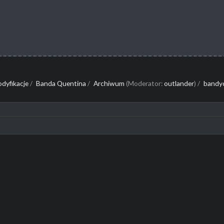
dyfikacje
/
Banda Quentina
/
Archiwum
(Moderator:
outlander
) /
bandyci