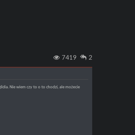
7419
2
ildia. Nie wiem czy to o to chodzi, ale możecie