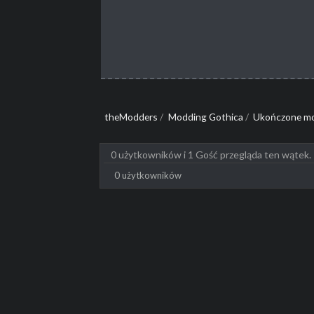
theModders
/
Modding Gothica
/
Ukończone mo
0 użytkowników i 1 Gość przegląda ten wątek.
0 użytkowników