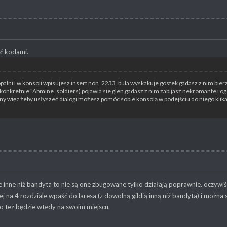
ć kodami.
alni i w konsoli wpisujesz insert non_2233_bula wyskakuje gostek gadasz z nim bierze
onkretnie "Abmine_soldiers) pojawia sie glen gadasz z nim zabijasz nekromante i ogó
y więc żeby usłyszeć dialogi możesz pomóc sobie konsolą w podejściu do niego klikają
die inne niż bandyta to nie są one zbugowane tylko działają poprawnie. oczywi
ej na 4 rozdziale wpaść do laresa (z dowolną gildią inną niż bandyta) i można 
o też będzie wtedy na swoim miejscu.