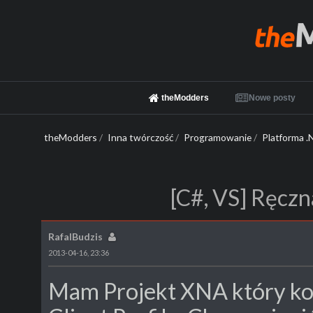
theModders
Nowe posty
theModders
/
Inna twórczość
/
Programowanie
/
Platforma .
[C#, VS] Ręcz
RafalBudzis
2013-04-16, 23:36
Mam Projekt XNA który ko