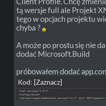
Client Profile. Chcę zmien
tą wersje full ale Projekt
tego w opcjach projektu wi
chyba ?
A może po prostu się nie da
dodać Microsoft.Build
próbowałem dodać app.conf
Kod:
[Zaznacz]
<?xml version="1.0"?>
<configuration>
<startup><supportedRuntime version="v4.0" sku=".NETFramework,