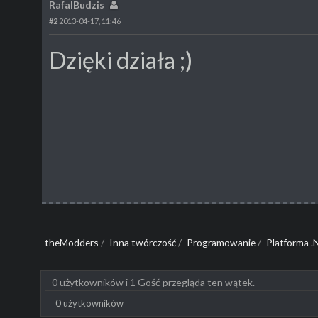
RafalBudzis
#2
2013-04-17, 11:46
Dzięki działa ;)
theModders
/
Inna twórczość
/
Programowanie
/
Platforma .
0 użytkowników i 1 Gość przegląda ten wątek.
0 użytkowników