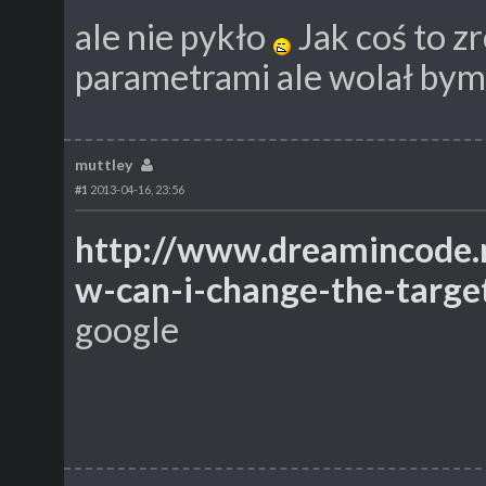
ale nie pykło
Jak coś to z
parametrami ale wolał bym
muttley
#1
2013-04-16, 23:56
http://www.dreamincode.
w-can-i-change-the-targ
google