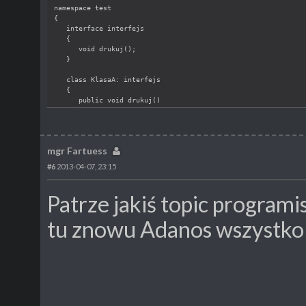
namespace test
{
   interface interfejs
   {
      void drukuj();
   }
   class KlasaA: interfejs
   {
      public void drukuj()
      {
         Console.WriteLine("Klasa A");
      }
   }
mgr Fartuess
   class KlasaB: interfejs
#6
2013-04-07, 23:15
   {
      public void drukuj()
      {
Patrze jakiś topic programi
         Console.WriteLine("Klasa B");
      }
tu znowu Adanos wszystko 
   }
   class Program
   {
      static void Main(string[] args)
      {
         List<interfejs> Klasy = new List<interfejs>();
         Klasy.Add(new KlasaA());