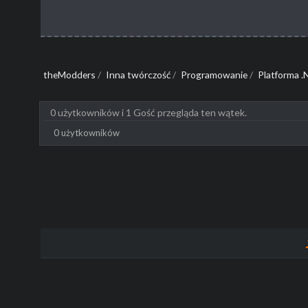
         Klasy.Add(new KlasaB());
         foreach (var k in Klasy)
            k.drukuj();
         Console.ReadLine();
      }
theModders
/
Inna twórczość
/
Programowanie
/
Platforma .
   }
}
0 użytkowników i 1 Gość przegląda ten wątek.
0 użytkowników