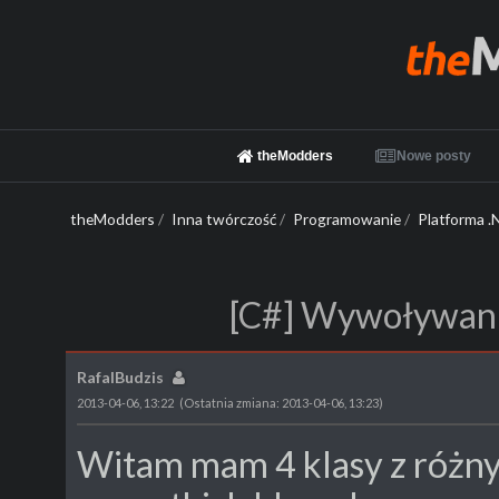
theModders
Nowe posty
theModders
/
Inna twórczość
/
Programowanie
/
Platforma .
[C#] Wywoływanie
RafalBudzis
2013-04-06, 13:22
(Ostatnia zmiana: 2013-04-06, 13:23)
Witam mam 4 klasy z różny