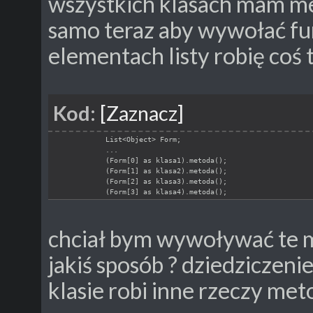
wszystkich klasach mam me
samo teraz aby wywołać fu
elementach listy robię coś 
Kod:
[Zaznacz]
            List<Object> Form;
            ...
            (Form[0] as klasa1).metoda();
            (Form[1] as klasa2).metoda();
            (Form[2] as klasa3).metoda();
            (Form[3] as klasa4).metoda();
chciał bym wywoływać te m
jakiś sposób ? dziedziczen
klasie robi inne rzeczy me