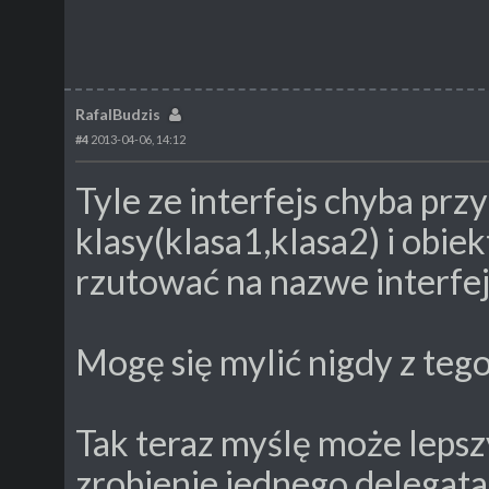
RafalBudzis
#4
2013-04-06, 14:12
Tyle ze interfejs chyba przy
klasy(klasa1,klasa2) i obi
rzutować na nazwe interfej
Mogę się mylić nigdy z tego
Tak teraz myślę może leps
zrobienie jednego delega