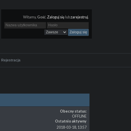
Witamy,
Gość
.
Zaloguj się
lub
zarejestruj
.
Rejestracja
Obecny status:
OFFLINE
Ostatnio aktywny
2018-03-18, 13:57