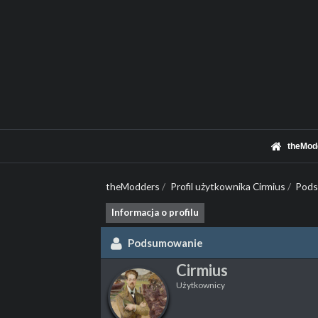
theMod
theModders
/
Profil użytkownika Cirmius
/
Pod
Informacja o profilu
Podsumowanie
Cirmius
Użytkownicy