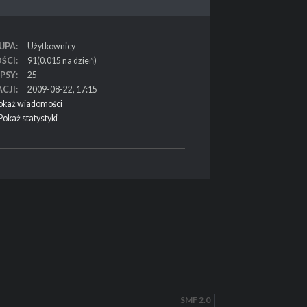
UPA
Użytkownicy
ŚCI
91(0.015 na dzień)
PSY
25
ACJI
2009-08-22, 17:15
okaż wiadomości
Pokaż statystyki
SMF 2.0