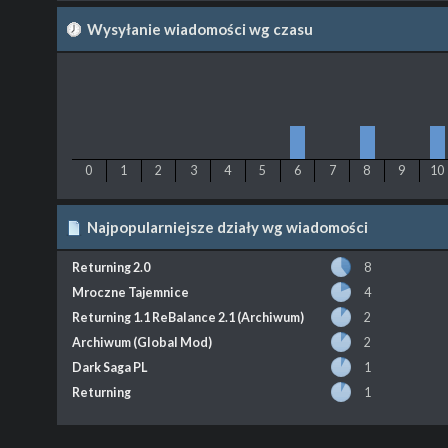
Wysyłanie wiadomości wg czasu
0
1
2
3
4
5
6
7
8
9
10
Najpopularniejsze działy wg wiadomości
Returning 2.0
8
Mroczne Tajemnice
4
Returning 1.1 ReBalance 2.1 (Archiwum)
2
Archiwum (Global Mod)
2
Dark Saga PL
1
Returning
1