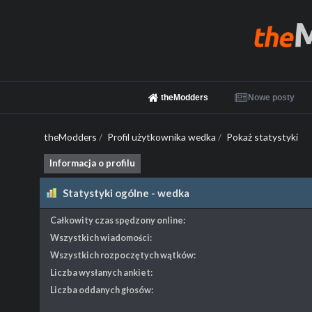
theModders
Nowe posty
theModders
/
Profil użytkownika wedka
/
Pokaż statystyki
Informacja o profilu
Statystyki ogólne - wedka
Całkowity czas spędzony online:
Wszystkich wiadomości:
Wszystkich rozpoczętych wątków:
Liczba wysłanych ankiet:
Liczba oddanych głosów: