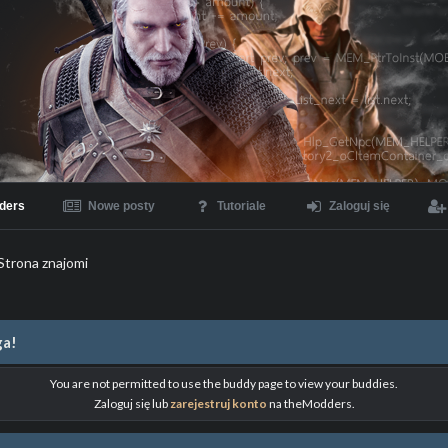
ders
Nowe posty
Tutoriale
Zaloguj się
Strona znajomi
a!
You are not permitted to use the buddy page to view your buddies.
Zaloguj się lub
zarejestruj konto
na theModders.