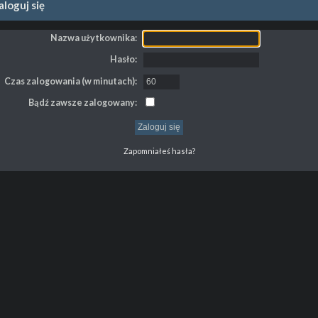
loguj się
Nazwa użytkownika:
Hasło:
Czas zalogowania (w minutach):
Bądź zawsze zalogowany:
Zapomniałeś hasła?