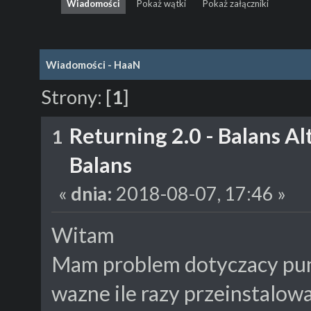
Wiadomości
Pokaż wątki
Pokaż załączniki
Wiadomości - HaaN
Strony:
[
1
]
Returning 2.0 - Balans A
1
Balans
«
dnia:
2018-08-07, 17:46 »
Witam
Mam problem dotyczacy pun
wazne ile razy przeinstalow