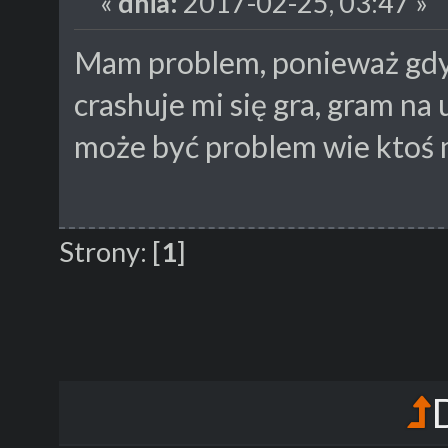
«
dnia:
2017-02-25, 03:47 »
Mam problem, ponieważ gdy 
crashuje mi się gra, gram na 
może być problem wie ktoś
Strony:
[
1
]
D