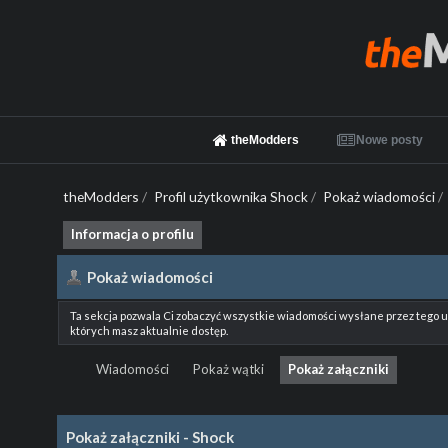
theModders
Nowe posty
theModders
/
Profil użytkownika Shock
/
Pokaż wiadomości
/
Informacja o profilu
Pokaż wiadomości
Ta sekcja pozwala Ci zobaczyć wszystkie wiadomości wysłane przez tego 
których masz aktualnie dostęp.
Wiadomości
Pokaż wątki
Pokaż załączniki
Pokaż załączniki - Shock