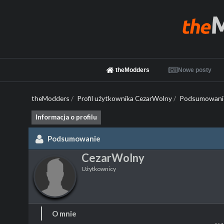
theModders
Nowe posty
theModders
/
Profil użytkownika CezarWolny
/
Podsumowani
Informacja o profilu
Podsumowanie
CezarWolny
Użytkownicy
O mnie