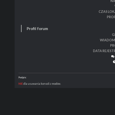
N
CZAS LOK
PROF
Profil forum
G
WIADOM
PR
DATA REJEST
Podpis:
NIE
dla usuwania konsoli z modów.