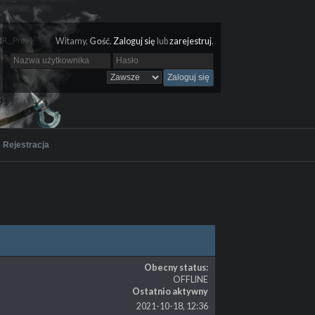
Witamy,
Gość
.
Zaloguj się
lub
zarejestruj
.
Rejestracja
Obecny status:
OFFLINE
Ostatnio aktywny
2021-10-18, 12:36