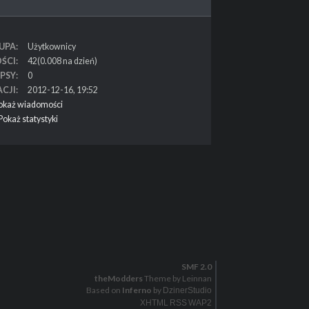
UPA
Użytkownicy
ŚCI
42(0.008 na dzień)
PSY
0
ACJI
2012-12-16, 19:52
okaż wiadomości
Pokaż statystyki
SMF 2.0
theModders
Theme by Leinnan
Based on
Inferno
by
DzinerStudio
XHTML
RSS
WAP2