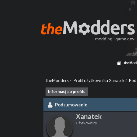
theMod
theModders
/
Profil użytkownika Xanatek
/
Pod
Informacja o profilu
Podsumowanie
Xanatek
Użytkownicy