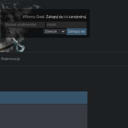
Witamy,
Gość
.
Zaloguj się
lub
zarejestruj
.
Rejestracja