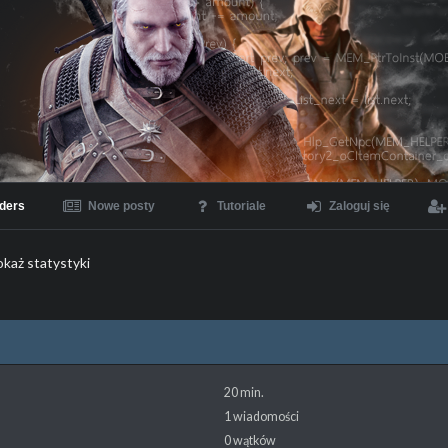
ders
Nowe posty
Tutoriale
Zaloguj się
okaż statystyki
20 min.
1 wiadomości
0 wątków