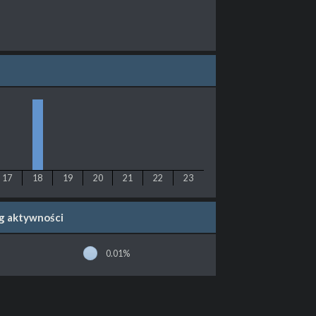
17
18
19
20
21
22
23
wg aktywności
0.01%