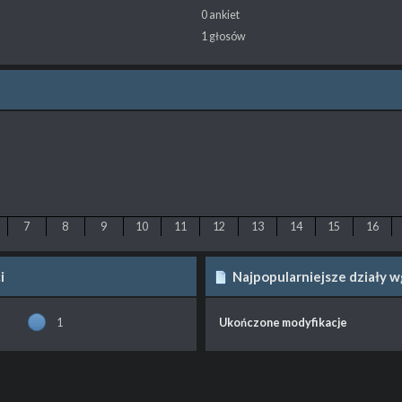
0 ankiet
1 głosów
7
8
9
10
11
12
13
14
15
16
i
Najpopularniejsze działy 
1
Ukończone modyfikacje