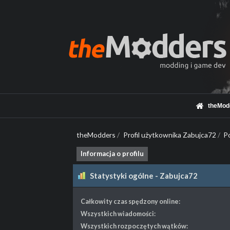
theMod
theModders
/
Profil użytkownika Zabujca72
/
P
Informacja o profilu
Statystyki ogólne - Zabujca72
Całkowity czas spędzony online:
Wszystkich wiadomości:
Wszystkich rozpoczętych wątków: