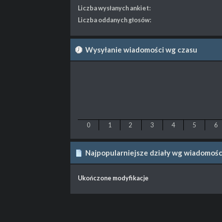
Liczba wysłanych ankiet:
Liczba oddanych głosów:
Wysyłanie wiadomości wg czasu
0
1
2
3
4
5
6
Najpopularniejsze działy wg wiadomośc
Ukończone modyfikacje