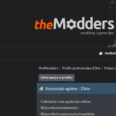
theMod
theModders
/
Profil użytkownika Z0rix
/
Pokaż s
Informacja o profilu
Statystyki ogólne - Z0rix
Całkowity czas spędzony online:
Wszystkich wiadomości:
Wszystkich rozpoczętych wątków: