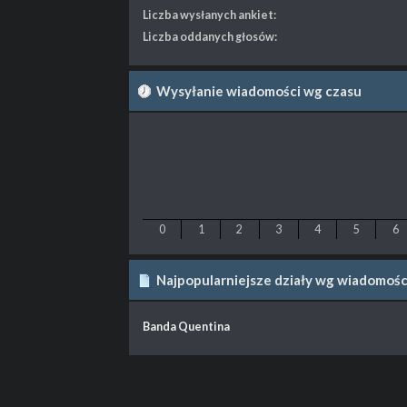
Liczba wysłanych ankiet:
Liczba oddanych głosów:
Wysyłanie wiadomości wg czasu
0
1
2
3
4
5
6
Najpopularniejsze działy wg wiadomośc
Banda Quentina