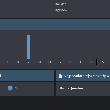
0 ankiet
0 głosów
7
8
9
10
11
12
13
14
15
16
i
Najpopularniejsze działy 
2
Banda Quentina