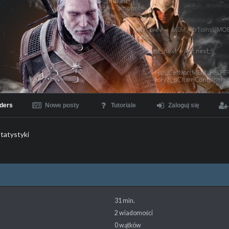
ders
Nowe posty
Tutoriale
Zaloguj się
tatystyki
31 min.
2 wiadomości
0 wątków