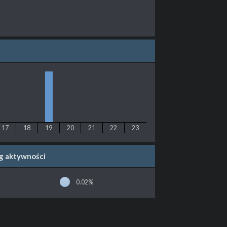
17
18
19
20
21
22
23
wg aktywności
0.02%