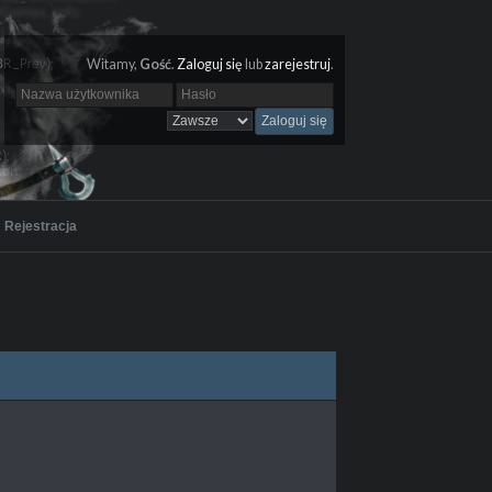
Witamy,
Gość
.
Zaloguj się
lub
zarejestruj
.
Rejestracja