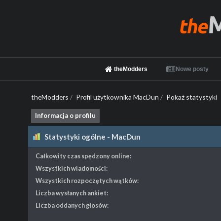
theModders
Nowe posty
theModders
/
Profil użytkownika MacDun
/
Pokaż statystyki
Informacja o profilu
Statystyki ogólne - MacDun
Całkowity czas spędzony online:
Wszystkich wiadomości:
Wszystkich rozpoczętych wątków:
Liczba wysłanych ankiet:
Liczba oddanych głosów: