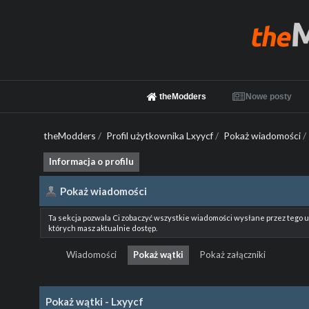
theModders
Nowe posty
theModders
/
Profil użytkownika Lxyycf
/
Pokaż wiadomości
/
Informacja o profilu
Pokaż wiadomości
Ta sekcja pozwala Ci zobaczyć wszystkie wiadomości wysłane przez tego 
których masz aktualnie dostęp.
Wiadomości
Pokaż wątki
Pokaż załączniki
Pokaż wątki - Lxyycf