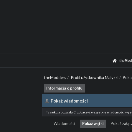
theMod
theModders
/
Profil użytkownika Malyxxl
/
Poka
Informacja o profilu
Pokaż wiadomości
Ta sekcja pozwala Ci zobaczyć wszystkie wiadomości wys
Wiadomości
Pokaż wątki
Pokaż załącz