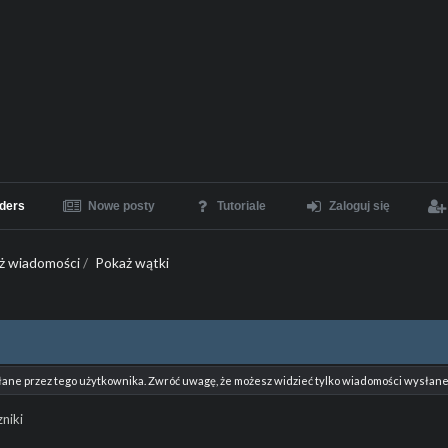
ders
Nowe posty
Tutoriale
Zaloguj się
ż wiadomości
/
Pokaż wątki
łane przez tego użytkownika. Zwróć uwagę, że możesz widzieć tylko wiadomości wysłane 
niki