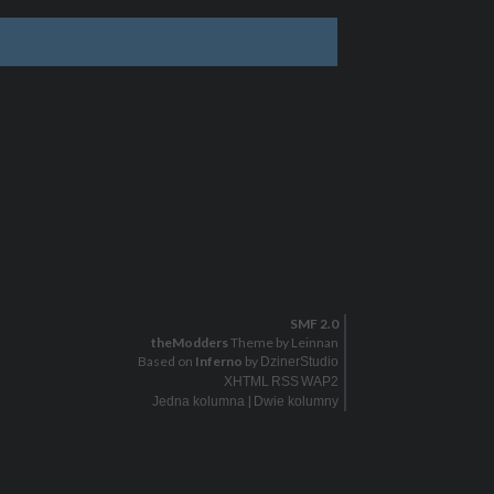
SMF 2.0
theModders
Theme by Leinnan
Based on
Inferno
by
DzinerStudio
XHTML
RSS
WAP2
|
Jedna kolumna
Dwie kolumny