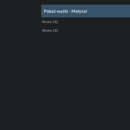
Pokaż wątki - Malyxxl
Strony:
[
1
]
Strony:
[
1
]