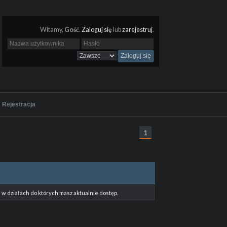
Witamy,
Gość
.
Zaloguj się
lub
zarejestruj
.
Rejestracja
1
w działach do których masz aktualnie dostęp.