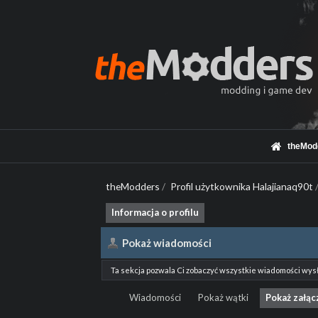
theMod
theModders
/
Profil użytkownika Halajianaq90t
Informacja o profilu
Pokaż wiadomości
Ta sekcja pozwala Ci zobaczyć wszystkie wiadomości wys
Wiadomości
Pokaż wątki
Pokaż załąc