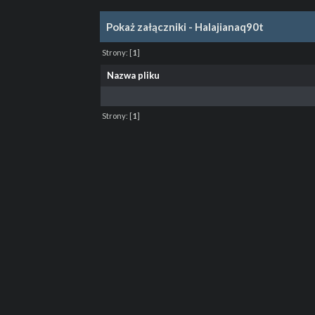
Pokaż załączniki - Halajianaq90t
Strony:
[
1
]
Nazwa pliku
Strony:
[
1
]