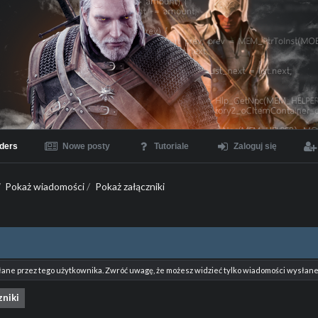
ders
Nowe posty
Tutoriale
Zaloguj się
/
Pokaż wiadomości
/
Pokaż załączniki
łane przez tego użytkownika. Zwróć uwagę, że możesz widzieć tylko wiadomości wysłane 
zniki