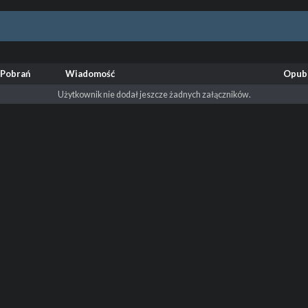
Pobrań
Wiadomość
Opub
Użytkownik nie dodał jeszcze żadnych załączników.