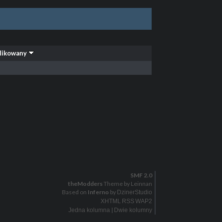
likowany
SMF 2.0
theModders
Theme by Leinnan
Based on
Inferno
by
DzinerStudio
XHTML
RSS
WAP2
|
Jedna kolumna
Dwie kolumny