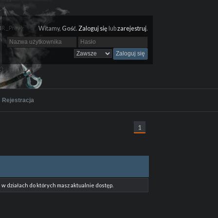
Witamy,
Gość
.
Zaloguj się
lub
zarejestruj
.
Rejestracja
1
w działach do których masz aktualnie dostęp.