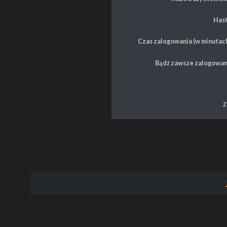
Hasł
Czas zalogowania (w minutach
Bądź zawsze zalogowan
Z