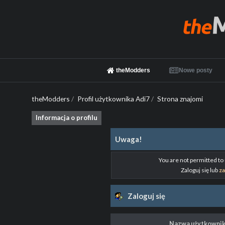
theModders
Nowe posty
theModders
/
Profil użytkownika Adi7
/
Strona znajomi
Informacja o profilu
Uwaga!
You are not permitted to
Zaloguj się lub
za
Zaloguj się
Nazwa użytkownik