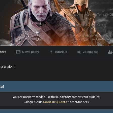
ders
Nowe posty
Tutoriale
Zaloguj się
na znajomi
a!
You are not permitted to use the buddy page to view your buddies.
Zaloguj się lub
zarejestruj konto
na theModders.