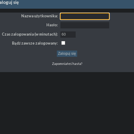
loguj się
Nazwa użytkownika:
Hasło:
Czas zalogowania (w minutach):
Bądź zawsze zalogowany:
Zapomniałeś hasła?