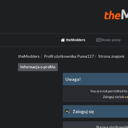
theModders
Nowe posty
theModders
/
Profil użytkownika Puma127
/
Strona znajomi
Informacja o profilu
Uwaga!
You are not permitted to
Zaloguj się lub
za
Zaloguj się
Nazwa użytkownik