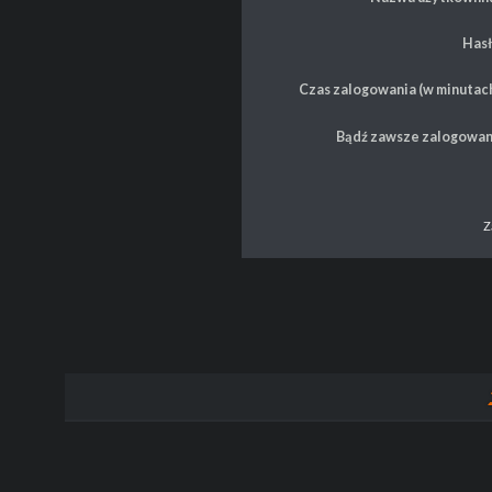
Hasł
Czas zalogowania (w minutach
Bądź zawsze zalogowan
Z