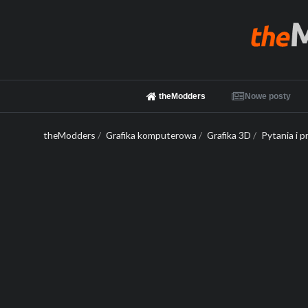
theModders
Nowe posty
theModders
/
Grafika komputerowa
/
Grafika 3D
/
Pytania i 