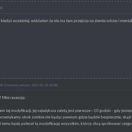
58
iedyś wcześniej, widziałem że nie ma tam przejścia na ziemie orków i mentaln
58
(Ostatnia zmiana: 2022-01-23, 00:08)
! Mini recenzja:
m tej modyfikacji, jej największa zaletą jest pierwsze ~10 godzin - gdy jest
rzemykamy obok zombie nie będąc pewnym gdzie będzie bezpiecznie, skąd w
ęki temu będę polecał tą modyfikację wszystkim, którzy chcą spróbować czeg