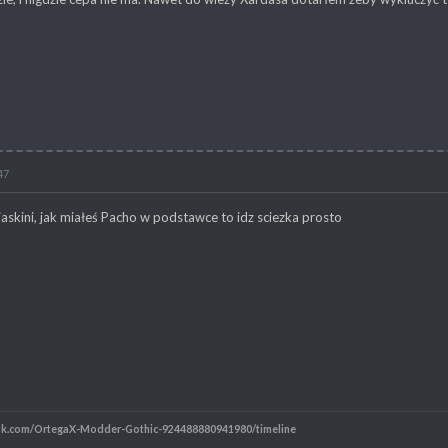
47
kini, jak miałeś Pacho w podstawce to idz sciezka prosto
ok.com/OrtegaX-Modder-Gothic-924488880941980/timeline