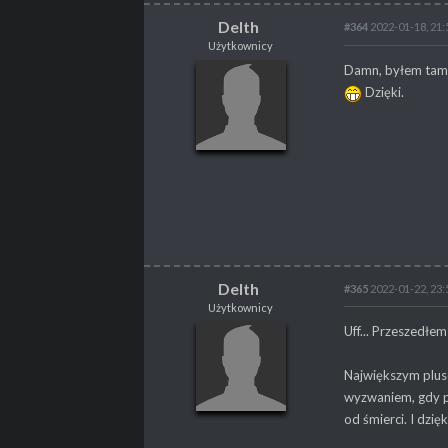
Delth
#364
2022-01-18, 21:
Użytkownicy
Delth
Damn, byłem tam k
Użytkownicy
Dzięki.
POSTY
195
PROPSY
48
Delth
#365
2022-01-22, 23:
Użytkownicy
Delth
Uff... Przeszedłem
Użytkownicy
Największym pluse
wyzwaniem, gdy p
od śmierci. I dzi
POSTY
195