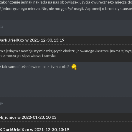
zakończenie jednak nakłada na nas obowiązek użycia dwuręcznego miecza do o
ć jednoręcznego miecza. Nie, nie mogę użyć magii. Zapomnij o broni dystansowe
03
arkUrielXxx w 2021-12-30, 13:19
 z jednym z nowicjuszy mieszkających obok zrujnowanego klasztoru (na małej wysp
a z morza gra się zawiesza i zamyka.
 tak samo i też nie wiem co z tym zrobić
59
k_junior w 2022-01-23, 10:03
xXDarkUrielXxx w 2021-12-30, 13:19