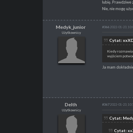
lubię. Prawdziwe 
Nie, nie mogę uży
Medyk_junior
#366
2022-01-23, 10:
Użytkownicy
Medyk_junior
Cytat: xxXD
Użytkownicy
Kiedy rozmawiam
wyjściem potwor
Ja mam dokładnie
POSTY
1
PROFESJA
Gracz
Delth
#367
2022-01-23, 10:
Użytkownicy
Delth
Cytat: Medy
Użytkownicy
Cytat: x