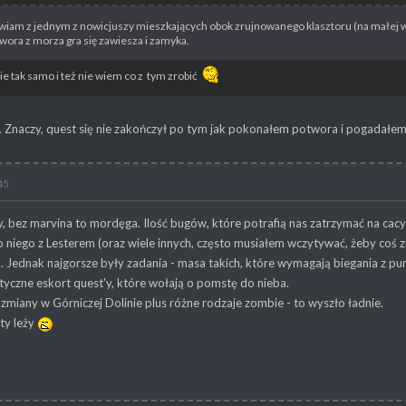
iam z jednym z nowicjuszy mieszkających obok zrujnowanego klasztoru (na małej w
wora z morza gra się zawiesza i zamyka.
e tak samo i też nie wiem co z tym zrobić
. Znaczy, quest się nie zakończył po tym jak pokonałem potwora i pogadałem 
45
, bez marvina to mordęga. Ilość bugów, które potrafią nas zatrzymać na cacy
 niego z Lesterem (oraz wiele innych, często musiałem wczytywać, żeby coś zro
. Jednak najgorsze były zadania - masa takich, które wymagają biegania z punkt
yczne eskort quest'y, które wołają o pomstę do nieba.
 zmiany w Górniczej Dolinie plus różne rodzaje zombie - to wyszło ładnie.
ety leży