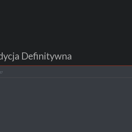
dycja Definitywna
37