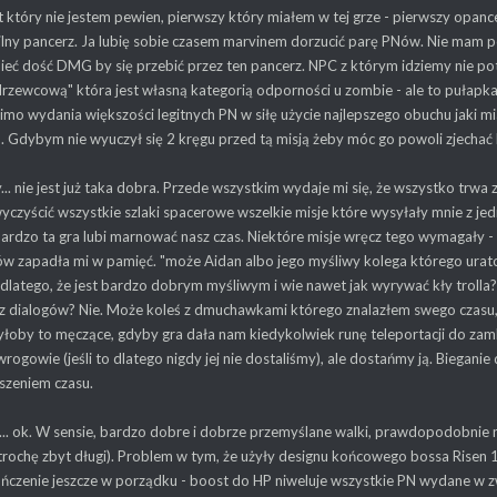
który nie jestem pewien, pierwszy który miałem w tej grze - pierwszy opan
ilny pancerz. Ja lubię sobie czasem marvinem dorzucić parę PNów. Nie mam po
ieć dość DMG by się przebić przez ten pancerz. NPC z którym idziemy nie potr
drzewcową" która jest własną kategorią odporności u zombie - ale to pułapka
mimo wydania większości legitnych PN w siłę użycie najlepszego obuchu jaki m
. Gdybym nie wyuczył się 2 kręgu przed tą misją żeby móc go powoli zjecha
.. nie jest już taka dobra. Przede wszystkim wydaje mi się, że wszystko tr
 wyczyścić wszystkie szlaki spacerowe wszelkie misje które wysyłały mnie z je
ardzo ta gra lubi marnować nasz czas. Niektóre misje wręcz tego wymagały - 
w zapadła mi w pamięć. "może Aidan albo jego myśliwy kolega którego urat
 dlatego, że jest bardzo dobrym myśliwym i wie nawet jak wyrywać kły troll
z dialogów? Nie. Może koleś z dmuchawkami którego znalazłem swego czasu, o
łoby to męczące, gdyby gra dała nam kiedykolwiek runę teleportacji do zam
 wrogowie (jeśli to dlatego nigdy jej nie dostaliśmy), ale dostańmy ją. Biegani
szeniem czasu.
.. ok. W sensie, bardzo dobre i dobrze przemyślane walki, prawdopodobnie n
trochę zbyt długi). Problem w tym, że użyły designu końcowego bossa Risen 1 
ńczenie jeszcze w porządku - boost do HP niweluje wszystkie PN wydane w zw