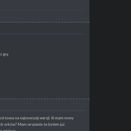
yć grę
 od nowa na najnowszej wersji. Iii mam nowy
miach orków? Mam wrażenie że byłem już
o miejsce.