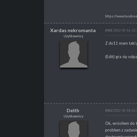
https://www.facebo
Xardas nekromanta
#361
2022-01-16, 22:
Użytkownicy
Xardas nekromanta
Z dx11 mam taki pr
Użytkownicy
(Edit) gra się od
POSTY
4
PROFESJA
brak
Delth
#362
2022-01-18, 21:
Użytkownicy
Delth
Ok, wróciłem do t
Użytkownicy
problem z zadanie
dosłownie wszędzi