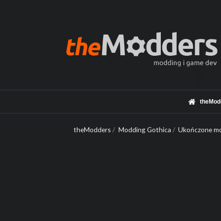
theMod
theModders
/
Modding Gothica
/
Ukończone mo