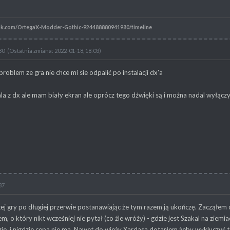
ok.com/OrtegaX-Modder-Gothic-924488880941980/timeline
30
(Ostatnia zmiana: 2022-01-18, 18:03)
oblem ze gra nie chce mi sie odpalić po instalacji dx'a
pala z dx ale mam biały ekran ale oprócz tego dźwięki są i można nadal wyłącz
37
ej gry po długiej przerwie postanawiając że tym razem ją ukończę. Zacząłem
m, o który nikt wcześniej nie pytał (co źle wróży) - gdzie jest Szakal na zie
e, i nigdzie cepa nie ma. Nawet do wieży Xardasa dotarłem żeby wykluczyć t