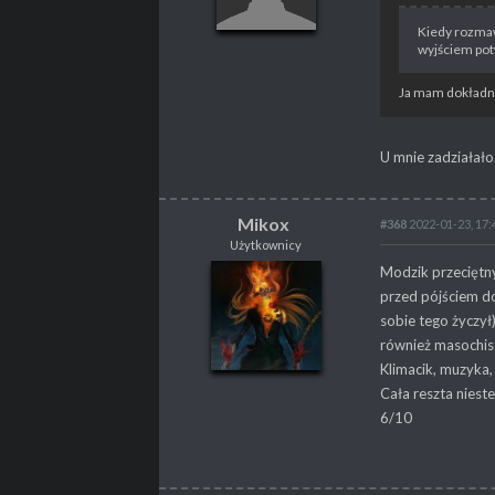
Kiedy rozmaw
wyjściem pot
POSTY
195
PROPSY
48
Ja mam dokładni
U mnie zadziałało
Mikox
#368
2022-01-23, 17:
Użytkownicy
Mikox
Modzik przeciętny
Użytkownicy
przed pójściem do
sobie tego życzył)
również masochist
Klimacik, muzyka,
Cała reszta niest
POSTY
27
6/10
PROPSY
2
PROFESJA
brak