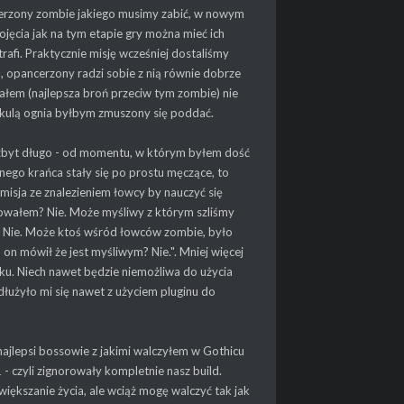
cerzony zombie jakiego musimy zabić, w nowym
jęcia jak na tym etapie gry można mieć ich
afi. Praktycznie misję wcześniej dostaliśmy
, opancerzony radzi sobie z nią równie dobrze
iałem (najlepsza broń przeciw tym zombie) nie
ć kulą ognia byłbym zmuszony się poddać.
wa zbyt długo - od momentu, w którym byłem dość
dnego krańca stały się po prostu męczące, to
misja ze znalezieniem łowcy by nauczyć się
owałem? Nie. Może myśliwy z którym szliśmy
a? Nie. Może ktoś wśród łowców zombie, było
n mówił że jest myśliwym? Nie.". Mniej więcej
ku. Niech nawet będzie niemożliwa do użycia
e dłużyło mi się nawet z użyciem pluginu do
ajlepsi bossowie z jakimi walczyłem w Gothicu
- czyli zignorowały kompletnie nasz build.
iększanie życia, ale wciąż mogę walczyć tak jak