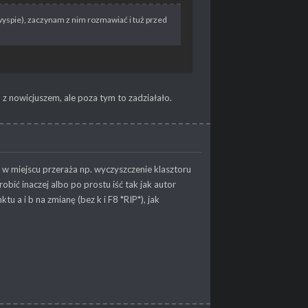
yspie), zaczynam z nim rozmawiać i tuż przed
z nowicjuszem, ale poza tym to zadziałało.
 w miejscu przeraża np. wyczyszczenie klasztoru
bić inaczej albo po prostu iść tak jak autor
u a i b na zmianę (bez k i F8 *RIP*), jak