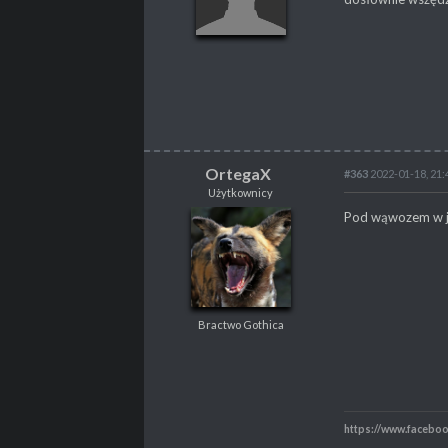
POSTY
195
PROPSY
48
OrtegaX
#363
2022-01-18, 21:
Użytkownicy
OrtegaX
Pod wąwozem w jas
Użytkownicy
Bractwo Gothica
Bractwo Gothica
POSTY
367
PROPSY
315
PROFESJA
Skrypter
https://www.facebo