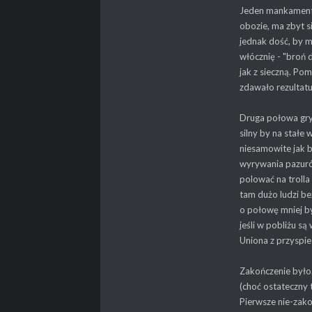
PROPSY
48
Jeden mankament 
obozie, ma zbyt s
jednak dość, by m
włócznię - "broń 
jak z sieczną. Po
zdawało rezultatu
Druga połowa gry.
silny by na stałe
niesamowite jak b
wyrywania pazuró
polować na trolla
tam dużo ludzi be
o połowę mniej by
jeśli w pobliżu są
Uniona z przyspie
Zakończenie było.
(choć ostateczny 
Pierwsze nie-zako