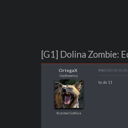
[G1] Dolina Zombie: E
OrtegaX
#360
2022-01-16, 20:
Użytkownicy
OrtegaX
to dx 11
Użytkownicy
Bractwo Gothica
Bractwo Gothica
POSTY
367
PROPSY
315
PROFESJA
Skrypter