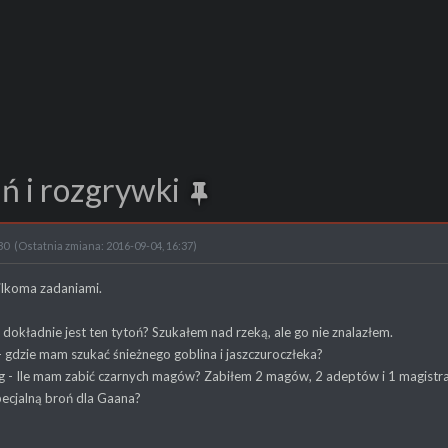
ń i rozgrywki
30
(Ostatnia zmiana: 2016-09-04, 16:37)
lkoma zadaniami.
e dokładnie jest ten tytoń? Szukałem nad rzeką, ale go nie znalazłem.
 - gdzie mam szukać śnieżnego goblina i jaszczuroczłeka?
óg - Ile mam zabić czarnych magów? Zabiłem 2 magów, 2 adeptów i 1 magistra
pecjalną broń dla Gaana?