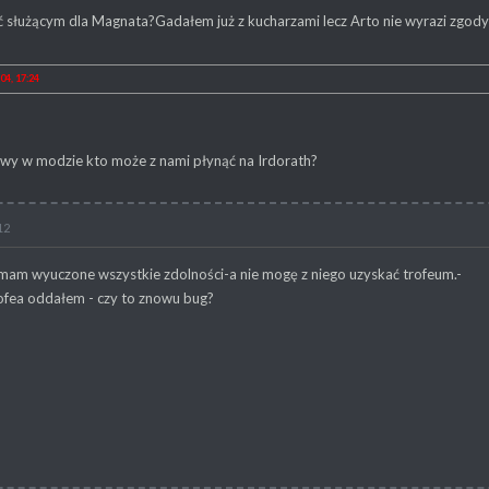
ć służącym dla Magnata?Gadałem już z kucharzami lecz Arto nie wyrazi zgody
04, 17:24
owy w modzie kto może z nami płynąć na Irdorath?
12
mam wyuczone wszystkie zdolności-a nie mogę z niego uzyskać trofeum.-
rofea oddałem - czy to znowu bug?