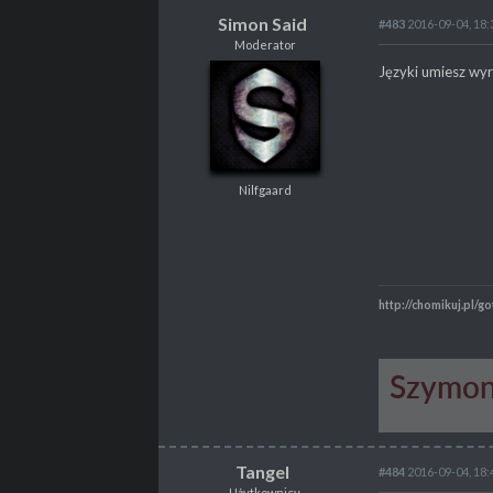
Simon Said
#483
2016-09-04, 18:
Moderator
Simon Said
Języki umiesz wy
Moderator
Nilfgaard
Nilfgaard
POSTY
6502
PROPSY
3053
PROFESJA
Tester
http://chomikuj.pl/go
Tangel
#484
2016-09-04, 18:
Użytkownicy