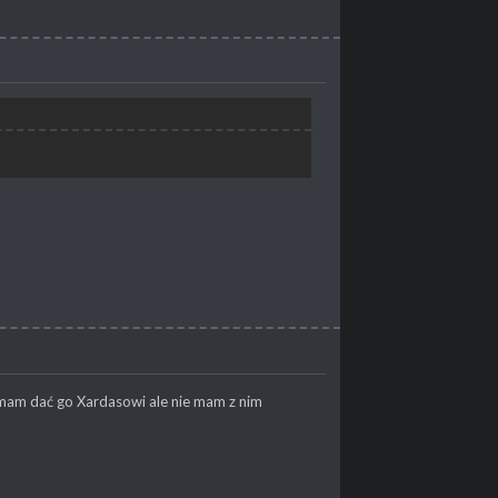
 mam dać go Xardasowi ale nie mam z nim