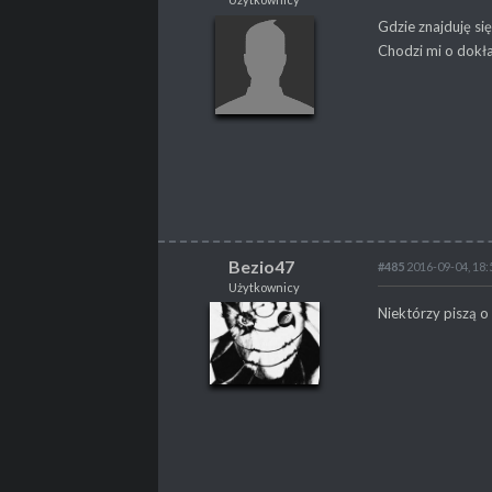
Tangel
Gdzie znajduję si
Użytkownicy
Chodzi mi o dokła
POSTY
64
PROPSY
3
Bezio47
#485
2016-09-04, 18:
Użytkownicy
Bezio47
Niektórzy piszą o
Użytkownicy
POSTY
51
PROPSY
1
PROFESJA
Gracz