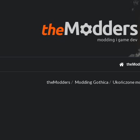
theMod
theModders
/
Modding Gothica
/
Ukończone mo