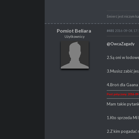
Śmierć jest niczym k
Pomiot Beliara
#481
2016-09-04, 17:
Użytkownicy
Pomiot Beliara
@OwcaZagady
Użytkownicy
2.Są oni w lodowe
3.Musisz zabić je
POSTY
2
PROFESJA
Nierób
4.Broń dla Gaana 
Post połączony: 2016-09-
Mam takie pytank
1.Kto sprzeda Mi 
2.Z kim pogadać 