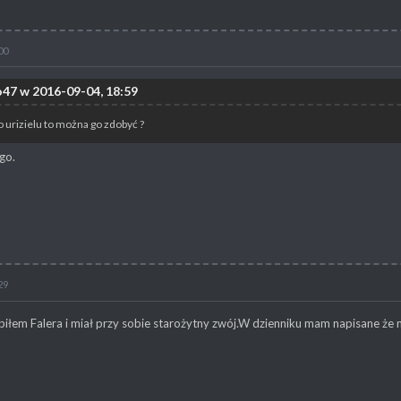
00
o47 w 2016-09-04, 18:59
o urizielu to można go zdobyć ?
ego.
29
iłem Falera i miał przy sobie starożytny zwój.W dzienniku mam napisane że