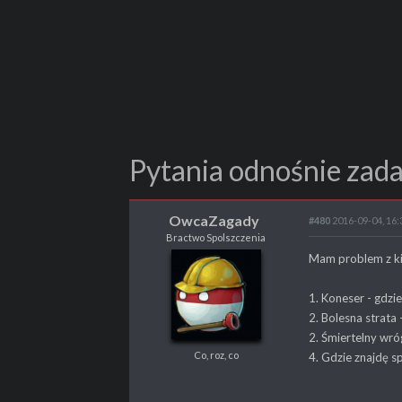
Pytania odnośnie zada
OwcaZagady
#480
2016-09-04, 16:
Bractwo Spolszczenia
OwcaZagady
Mam problem z ki
Bractwo Spolszczenia
Co, roz, co
1. Koneser - gdzi
2. Bolesna strata
2. Śmiertelny wr
Co, roz, co
4. Gdzie znajdę s
POSTY
153
PROPSY
24
PROFESJA
Producent