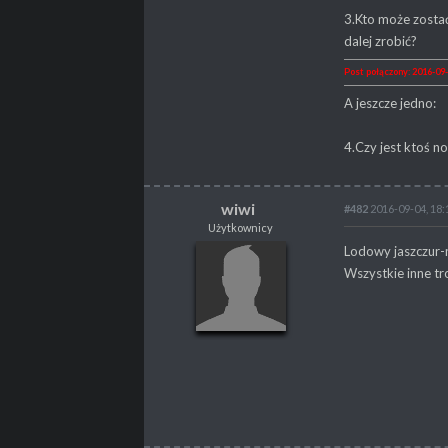
3.Kto może zosta
dalej zrobić?
Post połączony: 2016-09-
A jeszcze jedno:
4.Czy jest ktoś n
wiwi
#482
2016-09-04, 18:
Użytkownicy
wiwi
Lodowy jaszczur-
Użytkownicy
Wszystkie inne t
POSTY
152
PROPSY
36
PROFESJA
brak