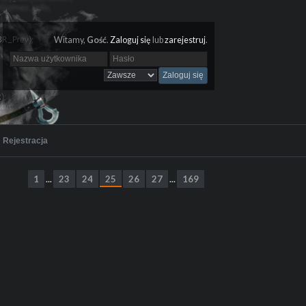
Witamy,
Gość
.
Zaloguj się
lub
zarejestruj
.
Rejestracja
1
23
24
25
26
27
169
...
...