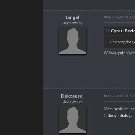
Tangel
#486
2016-09-04, 19:
Użytkownicy
Tangel
Cytat: Bezi
Użytkownicy
Niektórzy piszą 
W świątyni śniąc
POSTY
64
PROPSY
3
Dektausa
#487
2016-09-04, 19:
Użytkownicy
Dektausa
Mam problem, zab
Użytkownicy
żadnego dialogu.