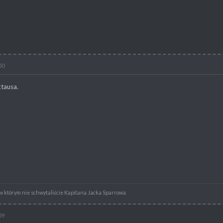
50
tausa.
 w którym nie schwytaliście Kapitana Jacka Sparrowa
59