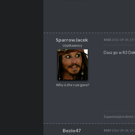
POSTY
5
PROFESJA
brak
SparrowJacek
#488
2016-09-04, 19:
Użytkownicy
SparrowJacek
Dasz go w R3 Dek
Użytkownicy
Why is the rum gone?
Why is the rum gone?
POSTY
368
PROPSY
78
PROFESJA
Gracz
Zapamiętajcie dzień,
Bezio47
#489
2016-09-04, 19: