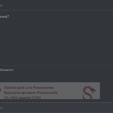
36
rywać?
thicwarrior
45