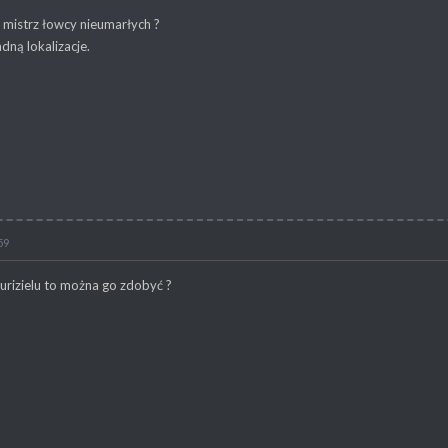
ę mistrz łowcy nieumarłych ?
dną lokalizacje.
59
 urizielu to można go zdobyć ?