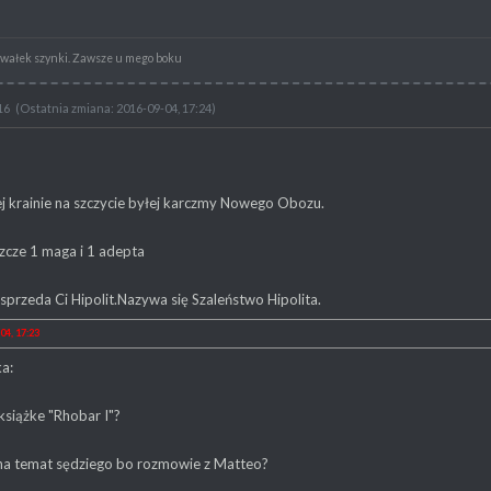
awałek szynki. Zawsze u mego boku
16
(Ostatnia zmiana: 2016-09-04, 17:24)
j krainie na szczycie byłej karczmy Nowego Obozu.
szcze 1 maga i 1 adepta
sprzeda Ci Hipolit.Nazywa się Szaleństwo Hipolita.
04, 17:23
a:
książke "Rhobar I"?
na temat sędziego bo rozmowie z Matteo?