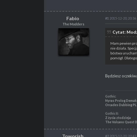
Fabio
#1
2015-12-20, 20:36
The Modders
Fabio
Cytat: Modz
The Modders
Mam pewien prob
nie działa. Spec
bóstwa uruchami
pomógł. Dlatego 
POSTY
3482
PROPSY
2160
PROFESJA
Skrypter
Będziesz oczekiwa
Gothic:
Nyras Prolog Demak
Orcades Dubbing PL
Gothic II:
Z życia złodzieja
The Vulcano Quest 
Toworish
#2
2015-12-20, 20:43