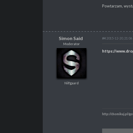
POSTY
44
Powtarzam, wystar
PROPSY
5
PROFESJA
Scenarzysta
Simon Said
#4
2015-12-20, 21:06
Moderator
Simon Said
https://www.dr
Moderator
Nilfgaard
Nilfgaard
POSTY
6502
PROPSY
3053
PROFESJA
Tester
http://chomikuj.pl/go