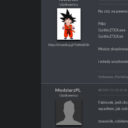
Użytkownicy
Toworish
No cóż, na pewno
Użytkownicy
http://chomikuj.pl/ToWoRiSh
Pliki:
GothicZTEX.exe
GothicZTEX.ini
http://chomikuj.pl/ToWoRiSh
POSTY
1664
Musisz skopiować
PROPSY
254
PROFESJA
Nierób
i wtedy uruchomić
Niebawem...Pierdolnę s
ModziarzPL
#3
2015-12-20, 21:06
Użytkownicy
ModziarzPL
Fabiosek, jeśli c
Użytkownicy
wpadłem, jak zoba
toworish, robiłem