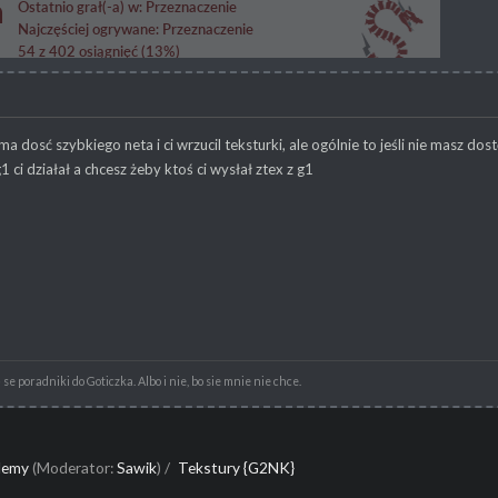
a dosć szybkiego neta i ci wrzucil teksturki, ale ogólnie to jeśli nie masz d
g1 ci działał a chcesz żeby ktoś ci wysłał ztex z g1
e poradniki do Goticzka. Albo i nie, bo sie mnie nie chce.
blemy
(Moderator:
Sawik
) /
Tekstury {G2NK}