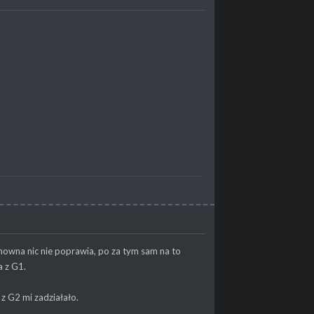
onowna nic nie poprawia, po za tym sam na to
a z G1.
 z G2 mi zadziałało.