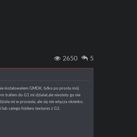
2650
5
 nie instalowałem GMDK, tylko po prostu mój
ym trafem do G1 mi działał,ale niestety go nie
ła mi w procesie, ale się nie włącza okienko.
lub całego folderu textures z G2.