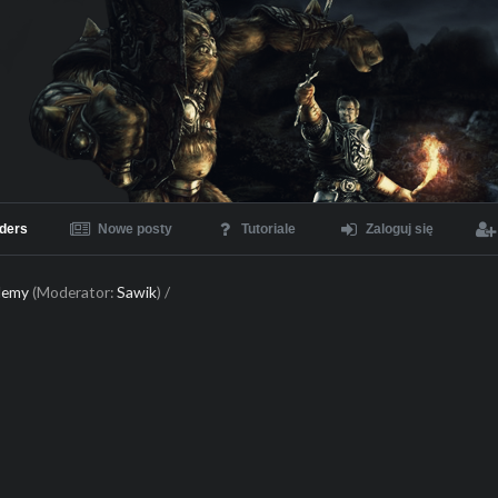
ders
Nowe posty
Tutoriale
Zaloguj się
blemy
(Moderator:
Sawik
) /