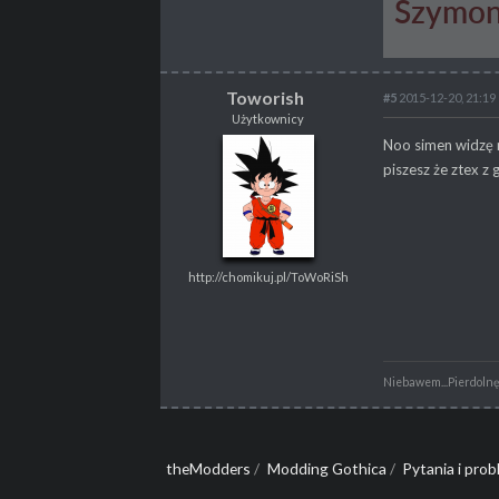
Toworish
#5
2015-12-20, 21:19
Użytkownicy
Toworish
Noo simen widzę m
Użytkownicy
piszesz że ztex z 
http://chomikuj.pl/ToWoRiSh
http://chomikuj.pl/ToWoRiSh
POSTY
1664
PROPSY
254
PROFESJA
Nierób
Niebawem...Pierdolnę s
theModders
/
Modding Gothica
/
Pytania i pro