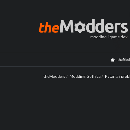
theMod
theModders
/
Modding Gothica
/
Pytania i pro