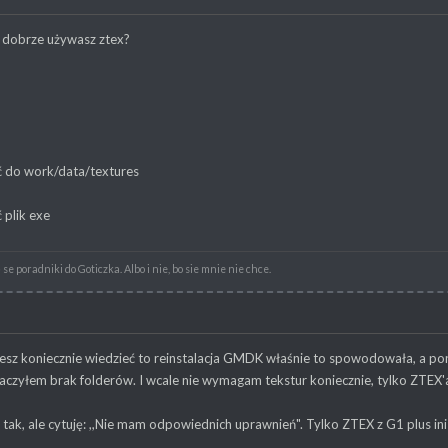
 dobrze używasz ztex?
 do work/data/textures
 plik exe
e poradniki do Goticzka. Albo i nie, bo sie mnie nie chce.
hcesz koniecznie wiedzieć to reinstalacja GMDK właśnie to spowodowała, a p
czyłem brak folderów. I wcale nie wymagam tekstur koniecznie, tylko ZTEX'
 tak, ale cytuję: ,,Nie mam odpowiednich uprawnień". Tylko ZTEX z G1 plus ini