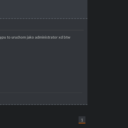
ostępu to uruchom jako administrator xd btw
1