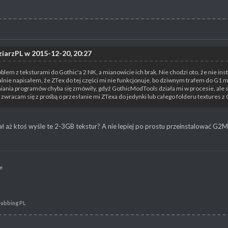
iarzPL w 2015-12-20, 20:27
lem z teksturami do Gothic'a 2 NK, a mianowicie ich brak. Nie chodzi oto, że nie i
jalnie napisałem, że ZTex do tej części mi nie funkcjonuje, bo dziwnym trafem do G1 m
ania programów chyba się zmówiły, gdyż GothicModTools działa mi w procesie, ale si
zwracam się z prośbą o przesłanie mi ZTexa do jedynki lub całego folderu textures z 
ł aż ktoś wyśle te 2-3GB tekstur? A nie lepiej po prostu przeinstalować G2
e
Dubbing PL