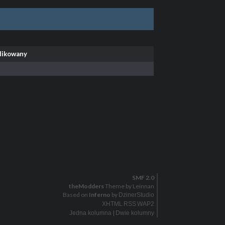
likowany
SMF 2.0
theModders
Theme by Leinnan
Based on
Inferno
by
DzinerStudio
XHTML
RSS
WAP2
|
Jedna kolumna
Dwie kolumny