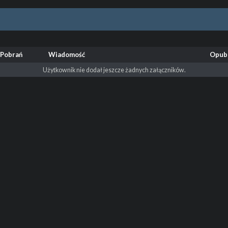
Pobrań
Wiadomość
Opub
Użytkownik nie dodał jeszcze żadnych załączników.