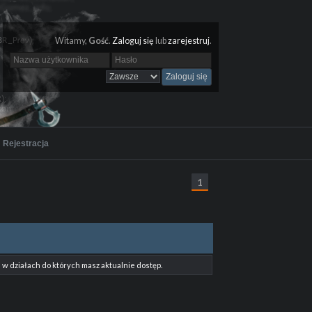
Witamy,
Gość
.
Zaloguj się
lub
zarejestruj
.
Rejestracja
1
w działach do których masz aktualnie dostęp.