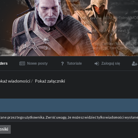
ders
Nowe posty
Tutoriale
Zaloguj się
okaż wiadomości
/
Pokaż załączniki
łane przez tego użytkownika. Zwróć uwagę, że możesz widzieć tylko wiadomości wysłane 
zniki