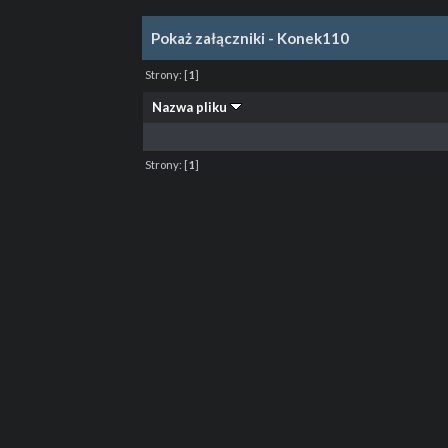
Pokaż załączniki - Konek110
Strony:
[
1
]
Nazwa pliku
Strony:
[
1
]