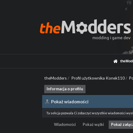
theMod
theModders
/
Profil użytkownika Konek110
/
P
Informacja o profilu
Pokaż wiadomości
Ta sekcja pozwala Ci zobaczyć wszystkie wiadomości wys
Wiadomości
Pokaż wątki
Pokaż załąc