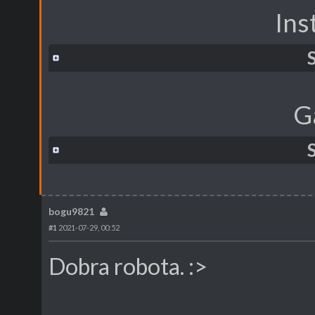
Ins
G
bogu9821
#1
2021-07-29, 00:52
Dobra robota. :>