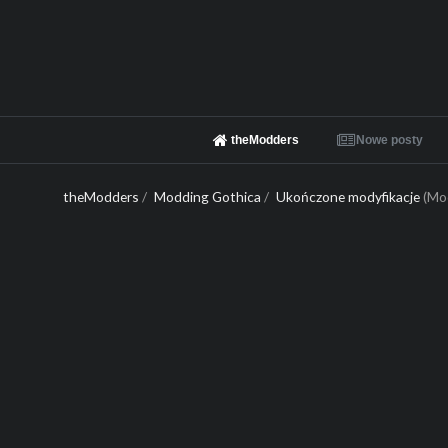
theModders
Nowe posty
theModders
/
Modding Gothica
/
Ukończone modyfikacje
(Mo