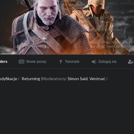
ders
Nowe posty
Tutoriale
Zaloguj się
dyfikacje
/
Returning
(Moderatorzy:
Simon Said
,
Ventrue
) /