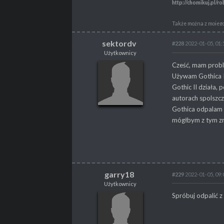
http://chomikuj.pl
Także można z mojego
http://chomikuj.pl
sektordv
#228
2022-01-05, 01:
Link do moda Złote W
http://chomikuj.pl
Użytkownicy
sektordv
Cześć, mam probl
Także z mojego chomi
Użytkownicy
Używam Gothica I
https://chomikuj.p
Gothic II działa,
autorach spolszcze
Gothica odpalam 
POSTY
1
mógłbym z tym zro
PROFESJA
Programista
garry18
#229
2022-01-05, 09:
Użytkownicy
garry18
Spróbuj odpalić 
Użytkownicy