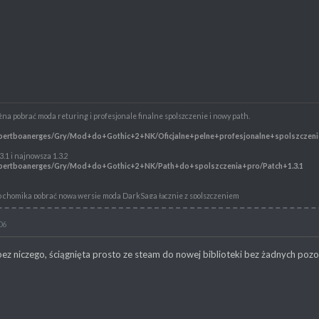
a pobrać moda returing i profesjonale finalne spolszczenie i nowy path.
/robertboanerges/Gry/Mod+do+Gothic+2+NK/Oficjalne+pelne+profesjonalne+spolszczeni
.3.1 i najnowsza 1.3.2
/robertboanerges/Gry/Mod+do+Gothic+2+NK/Path+do+spolszczenia+pro/Patch+1.3.1
 chomika pobrać nową wersję moda DarkSaga łącznie z spolszczeniem
/robertboanerges/Gry/Mod+do+Gothic+2+NK/Dark+saga+Dark+Saga+1.0.4
06
rota
/robertboanerges/Gry/Mod+do+Gothic+2+NK/Z
*c5*82ote+Wrota
 bez niczego, ściągnięta prosto ze steam do nowej biblioteki bez żadnych pozo
ka można pobrać Returninga 2.0 plus spolszczenie.
l/robertboanerges/Gry/Mod+do+Gothic+2+NK/Returning+2+PL