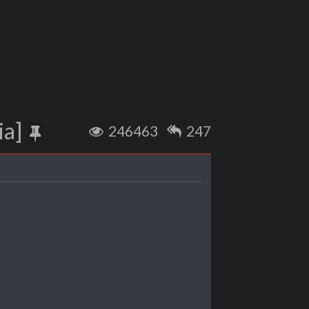
ia]
246463
247