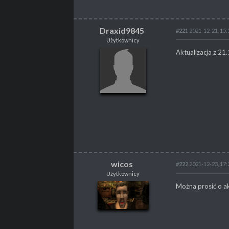
Draxid9845
#221
2021-12-21, 15:
Użytkownicy
Draxid9845
Aktualizacja z 2
Użytkownicy
POSTY
6
PROFESJA
Gracz
wicos
#222
2021-12-23, 17:
Użytkownicy
wicos
Można prosić o akt
Użytkownicy
POSTY
39