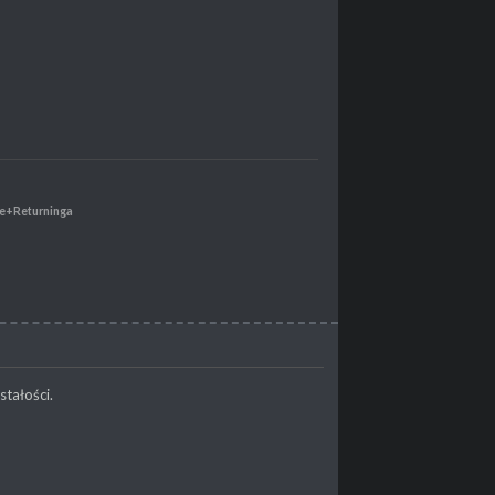
e+Returninga
stałości.