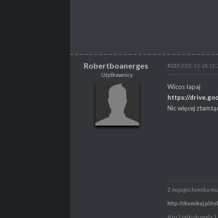
PROPSY
2
PROFESJA
Tester
Robertboanerges
#223
2021-12-24, 11:
Użytkownicy
Robertboanerges
Wicos łapaj
Użytkownicy
https://drive.
Nic więcej ztamt
POSTY
488
PROPSY
79
PROFESJA
Gracz
Z mojego chomika możn
http://chomikuj.pl
A tu 2 łatki do moda 1