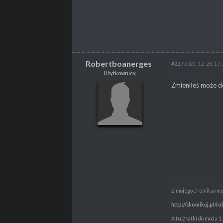
PROFESJA
Tester
Robertboanerges
#227
2021-12-26, 17:
Użytkownicy
Robertboanerges
Zmieniłeś może do
Użytkownicy
POSTY
488
PROPSY
79
PROFESJA
Gracz
Z mojego chomika możn
http://chomikuj.pl
A tu 2 łatki do moda 1