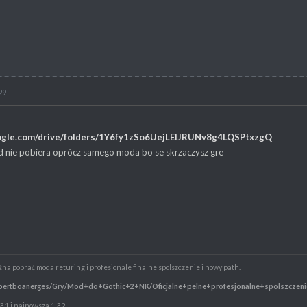
29
google.com/drive/folders/1Y6fy1zSo6UejLElJRUNv8g4LQSPtxzgQ
ąd nie pobiera oprócz samego moda bo se skrzaczysz gre
a pobrać moda returing i profesjonale finalne spolszczenie i nowy path.
/robertboanerges/Gry/Mod+do+Gothic+2+NK/Oficjalne+pelne+profesjonalne+spolszczeni
.3.1 i najnowsza 1.3.2