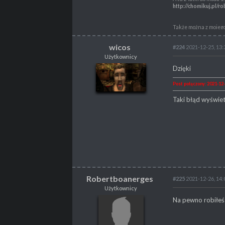
http://chomikuj.pl
Także można z mojego
http://chomikuj.pl
wicos
#224
2021-12-25, 13:
Link do moda Złote W
http://chomikuj.pl
Użytkownicy
wicos
Dzięki
Także z mojego chomi
Użytkownicy
https://chomikuj.p
Post połączony: 2021-12-
Taki błąd wyświetl
POSTY
39
PROPSY
2
PROFESJA
Tester
Robertboanerges
#225
2021-12-26, 14:
Użytkownicy
Robertboanerges
Na pewno robiłeś
Użytkownicy