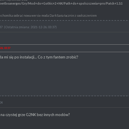
/robertboanerges/Gry/Mod+do+Gothic+2+NK/Path+do+spolszczenia+pro/Patch+1.3.1
 chomika pobrać nową wersję moda DarkSaga łącznie z spolszczeniem
/robertboanerges/Gry/Mod+do+Gothic+2+NK/Dark+saga+Dark+Saga+1.0.4
37
(Ostatnia zmiana: 2021-12-26, 03:37)
rota
/robertboanerges/Gry/Mod+do+Gothic+2+NK/Z
*c5*82ote+Wrota
ka można pobrać Returninga 2.0 plus spolszczenie.
l/robertboanerges/Gry/Mod+do+Gothic+2+NK/Returning+2+PL
26, 03:37
a mi się po instalacji... Co z tym fantem zrobić?
04
 na czystej grze G2NK bez innych modów?