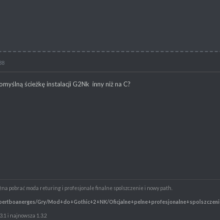
38
myślną ścieżkę instalacji G2Nk inny niż na C?
a pobrać moda returing i profesjonale finalne spolszczenie i nowy path.
/robertboanerges/Gry/Mod+do+Gothic+2+NK/Oficjalne+pelne+profesjonalne+spolszczeni
.3.1 i najnowsza 1.3.2