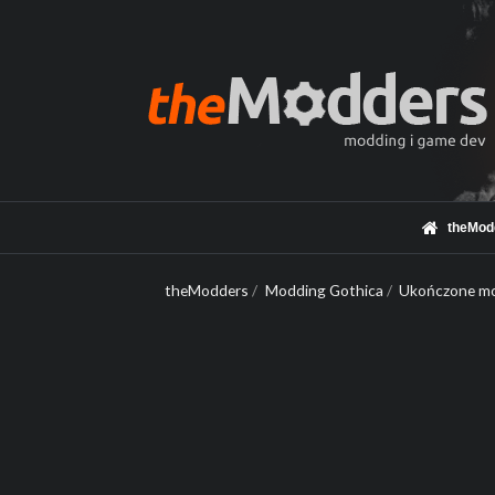
theMod
theModders
/
Modding Gothica
/
Ukończone mo