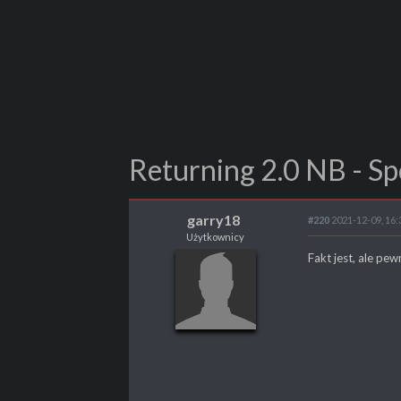
Returning 2.0 NB - Spo
garry18
#220
2021-12-09, 16:
Użytkownicy
garry18
Fakt jest, ale pew
Użytkownicy
POSTY
1391
PROPSY
44