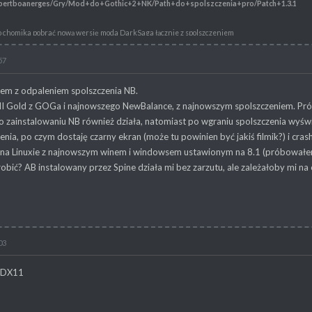
/robertboanerges/Gry/Mod+do+Gothic+2+NK/Path+do+spolszczenia+pro/Patch+1.3.1
 chomika pobrać nową wersję moda DarkSaga łącznie z spolszczeniem
/robertboanerges/Gry/Mod+do+Gothic+2+NK/Dark+saga+Dark+Saga+1.0.4
57
rota
/robertboanerges/Gry/Mod+do+Gothic+2+NK/Z
*c5*82ote+Wrota
em z odpaleniem spolszczenia NB.
ka można pobrać Returninga 2.0 plus spolszczenie.
I Gold z GOGa i najnowszego NewBalance, z najnowszym spolszczeniem. Prób
l/robertboanerges/Gry/Mod+do+Gothic+2+NK/Returning+2+PL
 po zainstalowaniu NB również działa, natomiast po wgraniu spolszczenia wyświ
nia, po czym dostaję czarny ekran (może tu powinien być jakiś filmik?) i crash
na Linuxie z najnowszym winem i windowsem ustawionym na 8.1 (próbowałem t
bić? AB instalowany przez Spine działa mi bez zarzutu, ale zależałoby mi na
03
z DX11