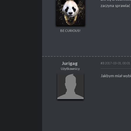
Użytkownicy
zaczyna sprawiać 
BE CURIOUS!
BE CURIOUS!
POSTY
20
PROPSY
11
PROFESJA
Programista
Jurigag
#3
2017-03-01, 00:01
Użytkownicy
Jurigag
Jakbym miał wybi
Użytkownicy
POSTY
869
PROPSY
285
PROFESJA
Skrypter