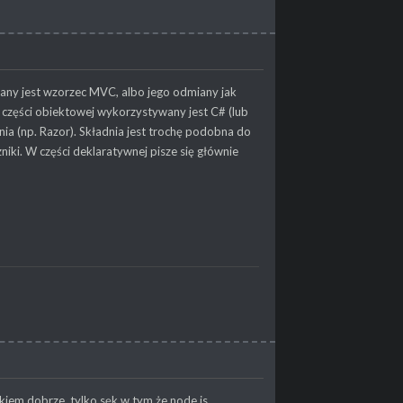
any jest wzorzec MVC, albo jego odmiany jak
 części obiektowej wykorzystywany jest C# (lub
nia (np. Razor). Składnia jest trochę podobna do
ki. W części deklaratywnej pisze się głównie
kiem dobrze, tylko sęk w tym że node.js