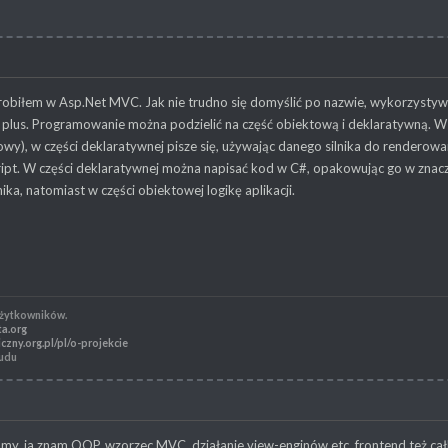
obiłem w Asp.Net MVC. Jak nie trudno się domyślić po nazwie, wykorzystyw
 plus. Programowanie można podzielić na część obiektową i deklaratywną. W
owy), w części deklaratywnej pisze się, używając danego silnika do renderowa
pt. W części deklaratywnej można napisać kod w C#, opakowując go w znaczni
ika, natomiast w części obiektowej logikę aplikacji.
użytkowników.
ta.org
czny.org.pl/pl/o-projekcie
ludu
iśmy, ja znam OOP, wzorzec MVC, działanie view-enginów etc, frontend też cał