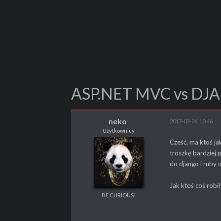
ASP.NET MVC vs DJ
neko
2017-02-26, 10:46
Użytkownicy
neko
Cześć, ma ktoś ja
Użytkownicy
troszkę bardziej 
BE CURIOUS!
do django i ruby 
Jak ktoś coś robi
BE CURIOUS!
POSTY
20
PROPSY
11
PROFESJA
Programista