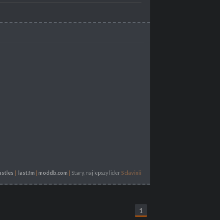
astles
|
last.fm
|
moddb.com
|
Stary, najlepszy lider
Sclavinii
1