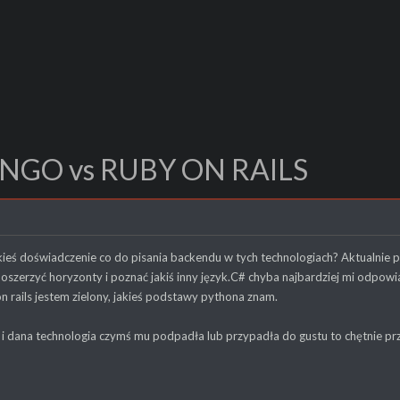
ANGO vs RUBY ON RAILS
kieś doświadczenie co do pisania backendu w tych technologiach? Aktualnie p
poszerzyć horyzonty i poznać jakiś inny język.C# chyba najbardziej mi odpo
on rails jestem zielony, jakieś podstawy pythona znam.
ł i dana technologia czymś mu podpadła lub przypadła do gustu to chętnie p