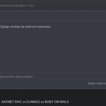
kasz testera/skryptera - Pisz !
ię Django wydaje się dobrym wyborem.
en die Götter selbst vergebens
steam
|
slavic c
ASP.NET MVC vs DJANGO vs RUBY ON RAILS