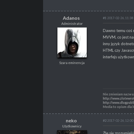
Adanos
#1
2017-02-26, 11:38
Administrator
Adanos
Dawno temu coś r
Administrator
MVVM, co jest na
Szara eminencja
inny język dotnet
HTML czy Javascri
interfejs użytkown
Szara eminencja
POSTY
5204
PROPSY
3870
PROFESJA
Programista
Nie zmieniam nazw 
http://www.zlotewro
http://www.dlugpubli
Media to opium dla 
neko
#2
2017-02-26, 12:00
Użytkownicy
neko
Źle się zrozumiel