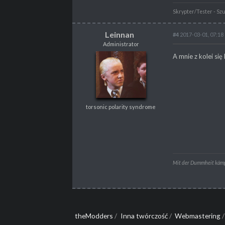
Skrypter/Tester - Szu
Leinnan
#4
2017-03-01, 07:18
Administrator
Leinnan
A mnie z kolei s
Administrator
torsonic polarity syndrome
torsonic polarity syndrome
POSTY
2651
PROPSY
3600
PROFESJA
Programista
Mit der Dummheit kämpf
theModders
/
Inna twórczość
/
Webmastering
/