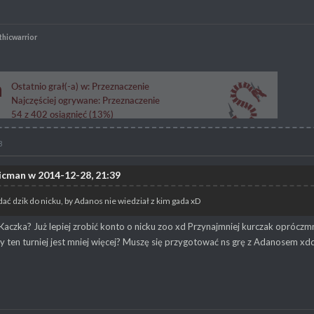
thicwarrior
8
icman w 2014-12-28, 21:39
ć dzik do nicku, by Adanos nie wiedział z kim gada xD
aczka? Już lepiej zrobić konto o nicku zoo xd Przynajmniej kurczak oprócz
dy ten turniej jest mniej więcej? Muszę się przygotować ns grę z Adanose