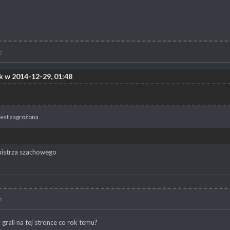
2
k w 2014-12-29, 01:48
jest zagrożona
strza szachowego
7
grali na tej stronce co rok temu?