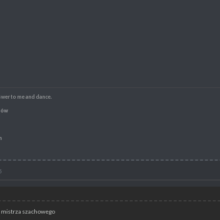
swer to me and dance.
sów
m
5
mistrza szachowego