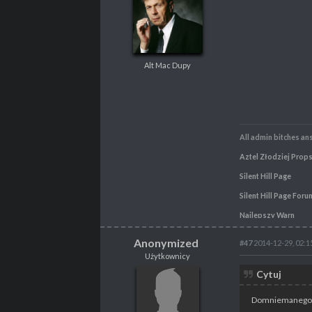
Alt Mac Dupy
Alt Mac Dupy
POSTY
1103
PROPSY
1209
PROFESJA
brak
All admin bitches an
Aztel
Złodziej
Prop
Silent Hill Page
Silent Hill Page Foru
Najlepszy Warn
Anonymized
#47
2014-12-29, 02:1
Użytkownicy
Anonymized
Cytuj
Użytkownicy
Domniemanego 