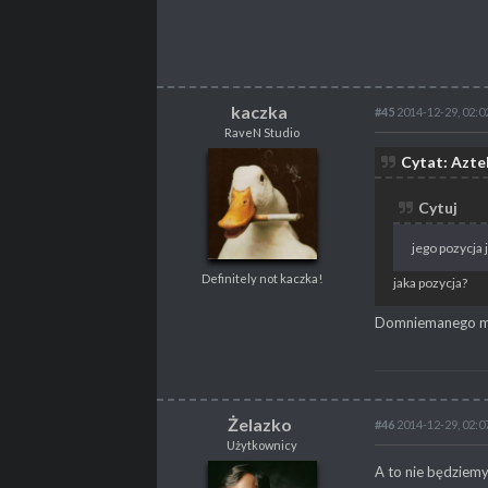
PROPSY
6115
NAGRODY
V
PROFESJA
brak
kaczka
#45
2014-12-29, 02:0
RaveN Studio
kaczka
Cytat: Azte
RaveN Studio
Definitely not kaczka!
Cytuj
jego pozycja 
Definitely not kaczka!
POSTY
2280
jaka pozycja?
PROPSY
2392
Domniemanego mi
NAGRODY
V
PROFESJA
Lvl designer
Żelazko
#46
2014-12-29, 02:0
Użytkownicy
Żelazko
A to nie będziemy 
Użytkownicy