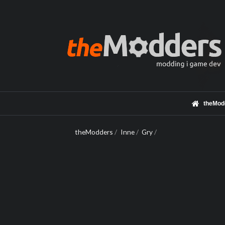
theMod
theModders
/
Inne
/
Gry
/