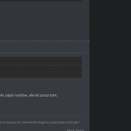
ło zapis ruchów, ale nic poza tym.
 ta stosuje się również do Niagary, majestatycznych gór i
Mark Twain