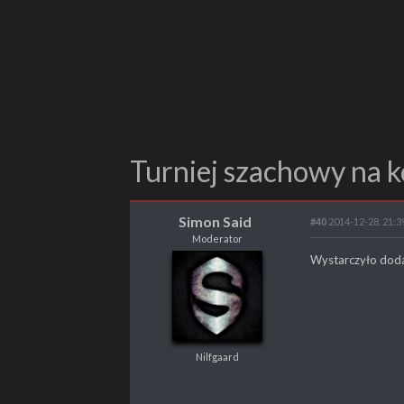
Turniej szachowy na 
Simon Said
#40
2014-12-28, 21:3
Moderator
Simon Said
Wystarczyło dodać
Moderator
Nilfgaard
Nilfgaard
POSTY
6502
PROPSY
3053
PROFESJA
Tester