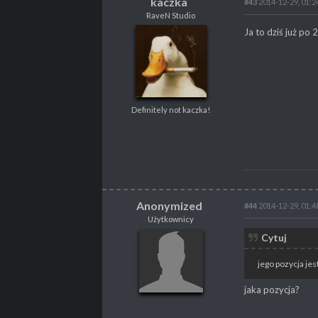
kaczka
#43
2014-12-29, 01:2
RaveN Studio
kaczka
Ja to dziś już po 
RaveN Studio
Definitely not kaczka!
Definitely not kaczka!
POSTY
2280
PROPSY
2392
NAGRODY
V
PROFESJA
Lvl designer
Anonymized
#44
2014-12-29, 01:4
Użytkownicy
Anonymized
Cytuj
Użytkownicy
jego pozycja jes
jaka pozycja?
POSTY
2957