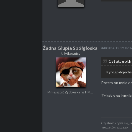
POSTY
2957
PROPSY
6115
NAGRODY
V
PROFESJA
brak
Żadna Głupia Spółgłoska
#48
2014-12-29, 02:1
Użytkownicy
Żadna Głupia
Cytat: goth
Spółgłoska
Użytkownicy
Kyro go dojecha
Mniejszość Żydowska na HMS Stuleja
Potem on mnie doj
Mniejszość Żydowska na HMS Stuleja
POSTY
2557
Żelazko na kurnik
PROPSY
3534
PROFESJA
Gracz
Często odkrywa się, j
meczetów, szczególni