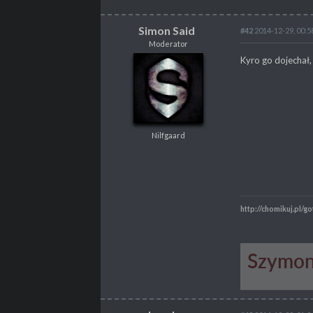
Simon Said
#42
2014-12-29, 00:5
Moderator
Simon Said
Kyro go dojechał
Moderator
Nilfgaard
Nilfgaard
POSTY
6502
PROPSY
3053
PROFESJA
Tester
http://chomikuj.pl/go