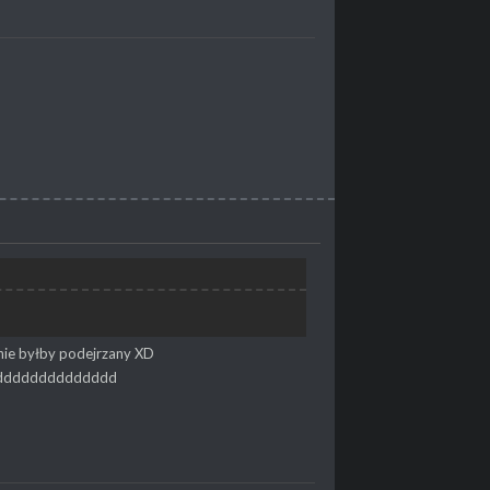
mnie byłby podejrzany XD
m xddddddddddddddd