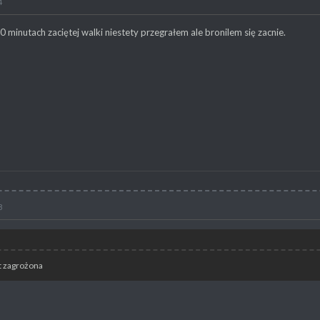
4
20 minutach zaciętej walki niestety przegrałem ale bronilem się zacnie.
8
t zagrożona