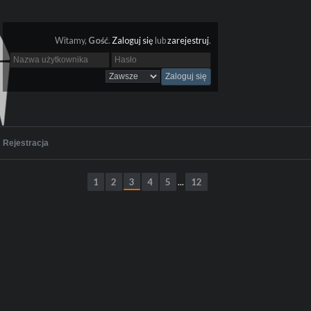
Witamy,
Gość
.
Zaloguj się
lub
zarejestruj
.
Rejestracja
1
2
3
4
5
12
...