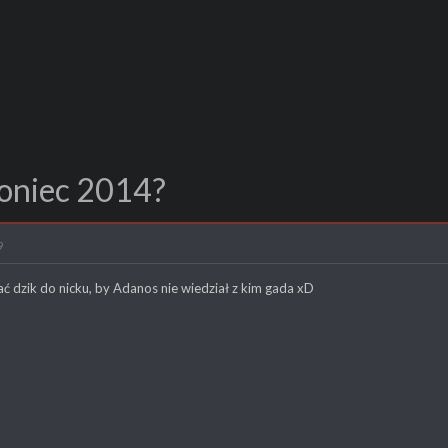
koniec 2014?
9
 dzik do nicku, by Adanos nie wiedział z kim gada xD