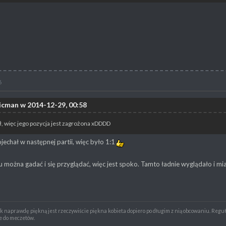
6
icman w 2014-12-29, 00:58
ł, więc jego pozycja jest zagrożona xDDDD
echał w następnej partii, więc było 1:1
u można gadać i się przyglądać, więc jest spoko. Tamto ładnie wyglądało i mia
ak naprawdę piękną jest rzeczywiście piękna kobieta dopiero po długim z nią obcowaniu. Reguła
e do meczetów.