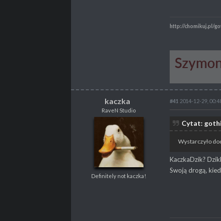
http://chomikuj.pl/go
kaczka
#41
2014-12-29, 00:4
RaveN Studio
kaczka
Cytat: goth
RaveN Studio
Definitely not kaczka!
Wystarczyło doda
KaczkaDzik? DzikK
Swoją drogą, kie
Definitely not kaczka!
POSTY
2280
PROPSY
2392
NAGRODY
V
PROFESJA
Lvl designer