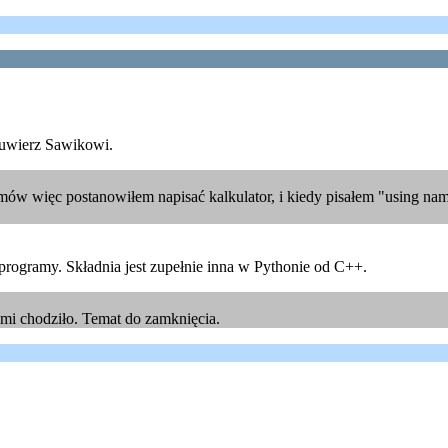
, uwierz Sawikowi.
ów więc postanowiłem napisać kalkulator, i kiedy pisałem "using namesp
programy. Składnia jest zupełnie inna w Pythonie od C++.
 mi chodziło. Temat do zamknięcia.