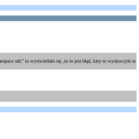
ace std;" to wysiwietlało się ,że to jest błąd, kiey to wyskoczyło te