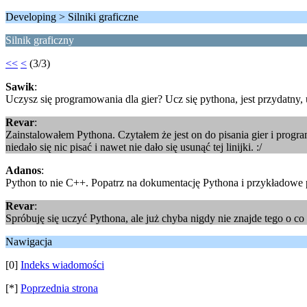
Developing > Silniki graficzne
Silnik graficzny
<<
<
(3/3)
Sawik
:
Uczysz się programowania dla gier? Ucz się pythona, jest przydatny
Revar
:
Zainstalowałem Pythona. Czytałem że jest on do pisania gier i program
niedało się nic pisać i nawet nie dało się usunąć tej linijki. :/
Adanos
:
Python to nie C++. Popatrz na dokumentację Pythona i przykładowe 
Revar
:
Spróbuję się uczyć Pythona, ale już chyba nigdy nie znajde tego o co
Nawigacja
[0]
Indeks wiadomości
[*]
Poprzednia strona