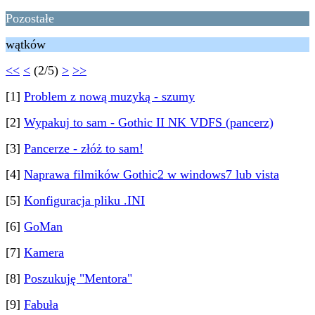
Pozostałe
wątków
<<
<
(2/5)
>
>>
[1]
Problem z nową muzyką - szumy
[2]
Wypakuj to sam - Gothic II NK VDFS (pancerz)
[3]
Pancerze - złóż to sam!
[4]
Naprawa filmików Gothic2 w windows7 lub vista
[5]
Konfiguracja pliku .INI
[6]
GoMan
[7]
Kamera
[8]
Poszukuję "Mentora"
[9]
Fabuła