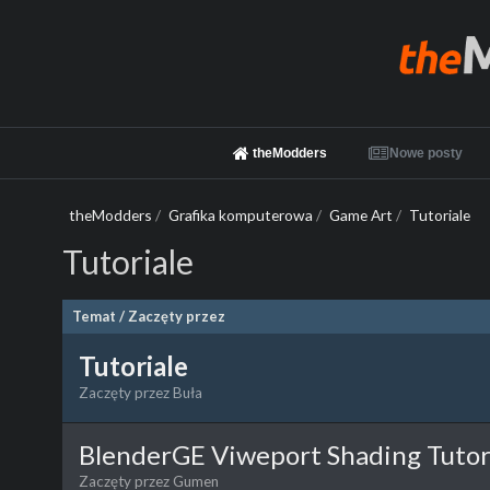
theModders
Nowe posty
theModders
/
Grafika komputerowa
/
Game Art
/
Tutoriale
Tutoriale
Temat
/
Zaczęty przez
Tutoriale
Zaczęty przez
Buła
BlenderGE Viweport Shading Tutor
Zaczęty przez
Gumen