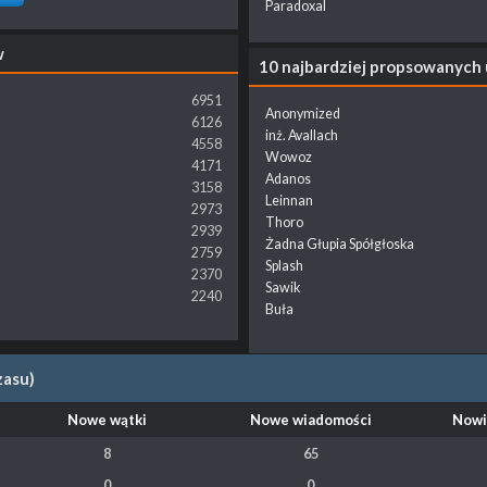
Paradoxal
w
10 najbardziej propsowanych
6951
Anonymized
6126
inż. Avallach
4558
Wowoz
4171
Adanos
3158
Leinnan
2973
Thoro
2939
Żadna Głupia Spółgłoska
2759
Splash
2370
Sawik
2240
Buła
zasu)
Nowe wątki
Nowe wiadomości
Nowi
8
65
0
0