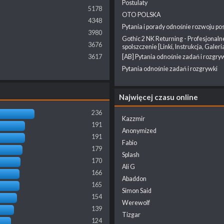
Postulaty
5178
OTO POLSKA
4348
Pytania i porady odnośnie rozwoju pos
3980
Gothic 2 NK Returning - Profesjonaln
3676
spolszczenie [Linki, Instrukcja, Galeri
3617
[AB] Pytania odnośnie zadań i rozgry
Pytania odnośnie zadań i rozgrywki
Najwięcej czasu online
236
Kazzmir
191
Anonymized
191
Fabio
179
Splash
170
Ali G
166
Abaddon
165
Simon Said
154
Werewolf
139
Tizgar
124