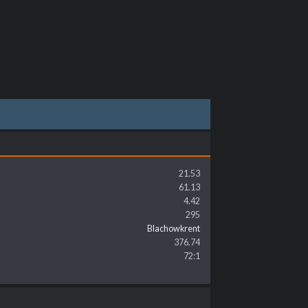
21.53
61.13
4.42
295
Blachowkrent
376.74
72:1