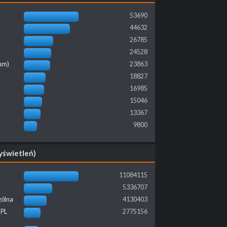
53690
44632
26785
24528
wum)
23863
18827
16985
15046
13367
9800
yświetleń)
11084115
5336707
gólna
4130403
-PL
2775156