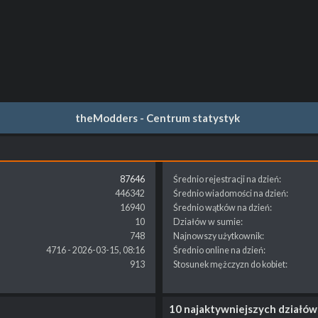
theModders - Centrum statystyk
87646
Średnio rejestracji na dzień:
446342
Średnio wiadomości na dzień:
16940
Średnio wątków na dzień:
10
Działów w sumie:
748
Najnowszy użytkownik:
4716 - 2026-03-15, 08:16
Średnio online na dzień:
913
Stosunek mężczyzn do kobiet:
10 najaktywniejszych działów