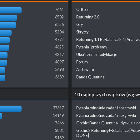
7661
Offtopic
6502
Returning 2.0
6356
Gry
5204
Skrypty
4772
Returning 1.1 ReBalance 2.1 (Archi
4625
Pytania i problemy
4217
Ukończone modyfikacje
4097
Forum
3698
Archiwum
3689
Banda Quentina
10 najlepszych wątków (wg w
37317
Pytania odnośnie zadań i rozgrywki
14149
Pytania odnośnie zadań i rozgrywki
7466
Gothic: Banda Quentina - dyskusja o
5881
Gothic 2 Returning+Rebalance [Auto
DONE]
5189