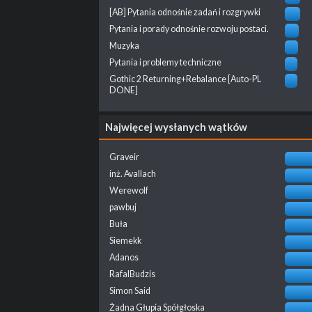
[AB] Pytania odnośnie zadań i rozgrywki
Pytania i porady odnośnie rozwoju postaci.
Muzyka
Pytania i problemy techniczne
Gothic 2 Returning+Rebalance [Auto-PL
DONE]
Najwięcej wysłanych wątków
Graveir
inż. Avallach
Werewolf
pawbuj
Buła
Siemekk
Adanos
RafalBudzis
Simon Said
Żadna Głupia Spółgłoska