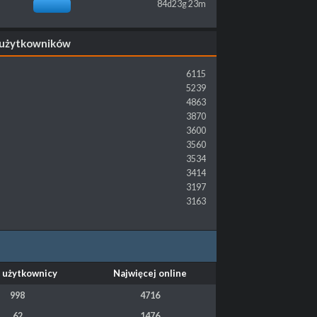
84d23g 23m
 użytkowników
6115
5239
4863
3870
3600
3560
3534
3414
3197
3163
 użytkownicy
Najwięcej online
998
4716
62
1476