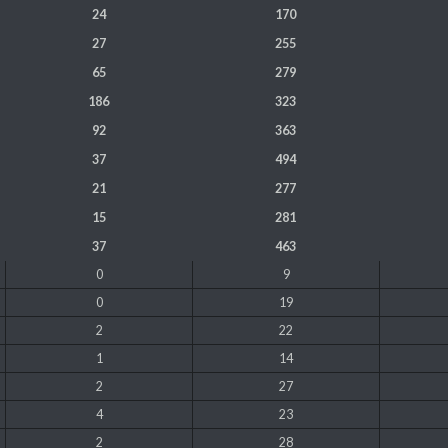
24
170
27
255
65
279
186
323
92
363
37
494
21
277
15
281
37
463
0
9
0
19
2
22
1
14
2
27
4
23
2
28