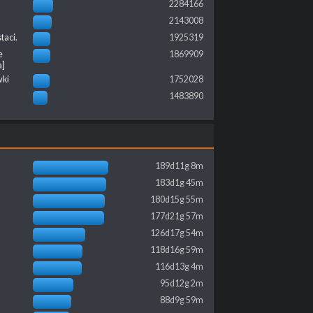
2284166
2143008
taci.
1925319
e
1869909
a]
wki
1752028
1483890
189d11g 8m
183d1g 45m
180d15g 55m
177d21g 57m
126d17g 54m
118d16g 59m
116d13g 4m
95d12g 2m
88d9g 59m