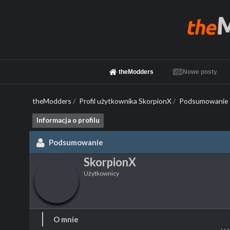
theModders
Nowe posty
theModders
/
Profil użytkownika SkorpionX
/
Podsumowanie
Informacja o profilu
Podsumowanie
SkorpionX
Użytkownicy
O mnie