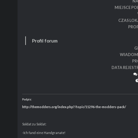
N
MIEJSCE P
CZAS LOK
PROF
Profil forum
G
WIADOM
PR
DATA REJEST
Podpis:
http://themodders.org/index.php?/topic/11296-the-modders-pack/
Soldat zu Soldat:
-Ich fand eine Handgranate!