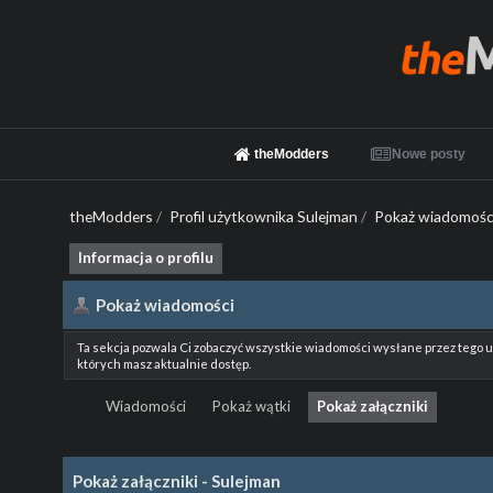
theModders
Nowe posty
theModders
/
Profil użytkownika Sulejman
/
Pokaż wiadomośc
Informacja o profilu
Pokaż wiadomości
Ta sekcja pozwala Ci zobaczyć wszystkie wiadomości wysłane przez tego 
których masz aktualnie dostęp.
Wiadomości
Pokaż wątki
Pokaż załączniki
Pokaż załączniki - Sulejman