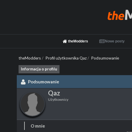
theModders
Nowe posty
theModders
/
Profil użytkownika Qaz
/
Podsumowanie
Informacja o profilu
Podsumowanie
Qaz
Użytkownicy
O mnie