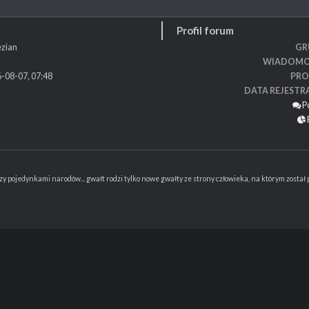
Profil forum
zian
GR
WIADOMO
-08-07, 07:48
PRO
DATA REJESTR
P
y pojedynkami narodów... gwałt rodzi tylko nowe gwałty ze strony człowieka, na którym został p