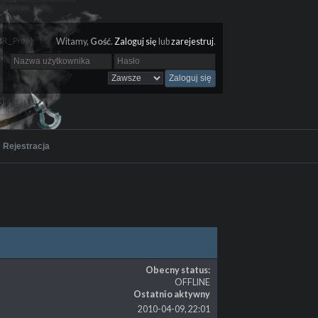
Witamy,
Gość
.
Zaloguj się
lub
zarejestruj
.
Rejestracja
Obecny status:
OFFLINE
Ostatnio aktywny
2010-04-09, 22:01