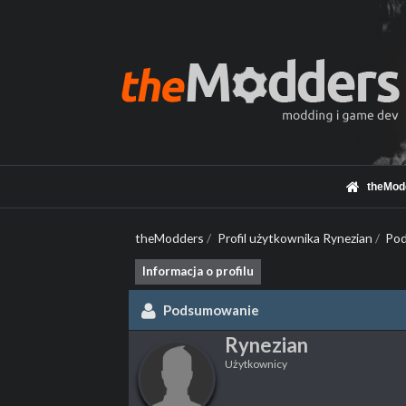
theMod
theModders
/
Profil użytkownika Rynezian
/
Po
Informacja o profilu
Podsumowanie
Rynezian
Użytkownicy