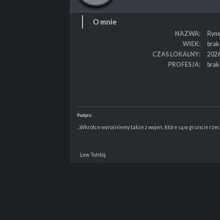
O mnie
NAZWA
Ryne
WIEK
brak
CZAS LOKALNY
2026
PROFESJA
brak
Podpis:
...Wkrótce wyrośniemy także z wojen, które są w gruncie rzecz
Lew Tołstoj