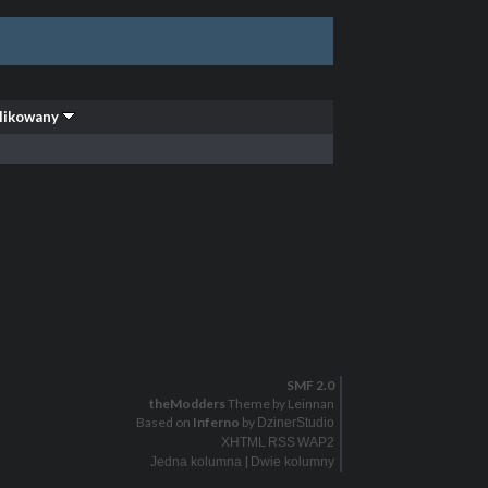
likowany
SMF 2.0
theModders
Theme by Leinnan
Based on
Inferno
by
DzinerStudio
XHTML
RSS
WAP2
|
Jedna kolumna
Dwie kolumny