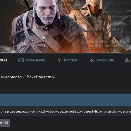
ders
Nowe posty
Tutoriale
Zaloguj się
 wiadomości
/
Pokaż załączniki
łane przez tego użytkownika. Zwróć uwagę, że możesz widzieć tylko wiadomości wysłane 
zniki