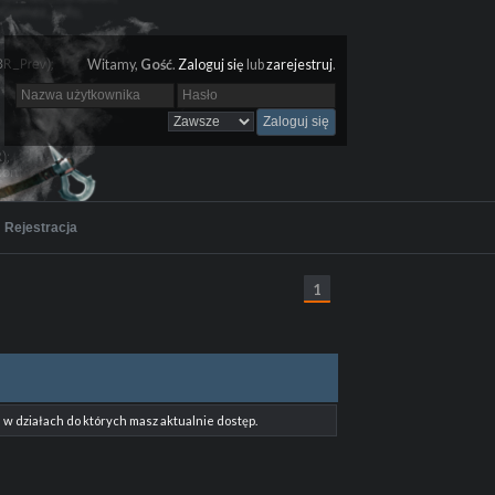
Witamy,
Gość
.
Zaloguj się
lub
zarejestruj
.
Rejestracja
1
w działach do których masz aktualnie dostęp.