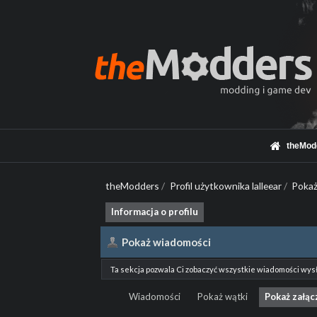
theMod
theModders
/
Profil użytkownika lalleear
/
Pokaż
Informacja o profilu
Pokaż wiadomości
Ta sekcja pozwala Ci zobaczyć wszystkie wiadomości wys
Wiadomości
Pokaż wątki
Pokaż załąc