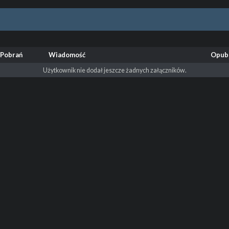
Pobrań
Wiadomość
Opub
Użytkownik nie dodał jeszcze żadnych załączników.