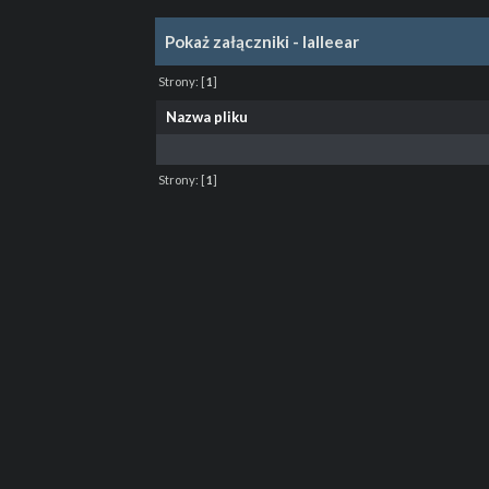
Pokaż załączniki - lalleear
Strony:
[
1
]
Nazwa pliku
Strony:
[
1
]