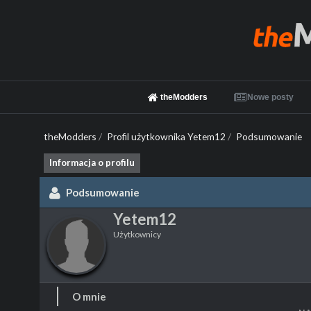
theModders
Nowe posty
theModders
/
Profil użytkownika Yetem12
/
Podsumowanie
Informacja o profilu
Podsumowanie
Yetem12
Użytkownicy
O mnie