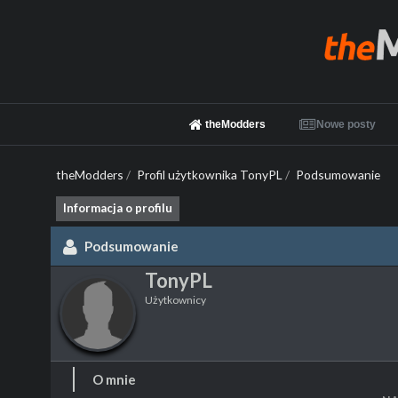
theModders
Nowe posty
theModders
/
Profil użytkownika TonyPL
/
Podsumowanie
Informacja o profilu
Podsumowanie
TonyPL
Użytkownicy
O mnie