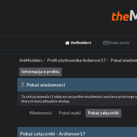
theModders
Nowe posty
theModders
/
Profil użytkownika Ardianosr17
/
Pokaż wiadom
Informacja o profilu
Pokaż wiadomości
Ta sekcja pozwala Ci zobaczyć wszystkie wiadomości wysłane przez tego 
których masz aktualnie dostęp.
Wiadomości
Pokaż wątki
Pokaż załączniki
Pokaż załączniki - Ardianosr17