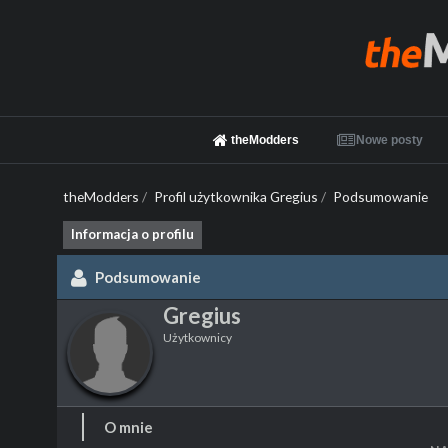
theModders
Nowe posty
theModders
/
Profil użytkownika Gregius
/
Podsumowanie
Informacja o profilu
Podsumowanie
Gregius
Użytkownicy
O mnie