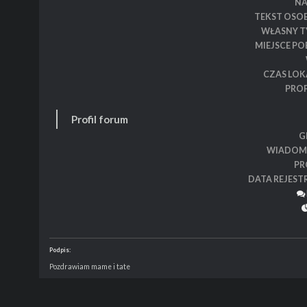
N
TEKST OSO
WŁASNY T
MIEJSCE P
CZAS LOK
PROF
Profil forum
G
WIADOM
PR
DATA REJEST
Podpis:
Pozdrawiam mame i tate