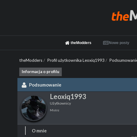
theModders
Nowe posty
theModders
/
Profil użytkownika Leoxiq1993
/
Podsumowani
Informacja o profilu
Podsumowanie
Leoxiq1993
Użytkownicy
Mistrz
O mnie