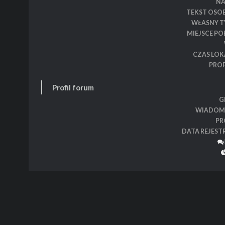
N
TEKST OSO
WŁASNY T
MIEJSCE P
CZAS LOK
PROF
Profil forum
G
WIADOM
PR
DATA REJEST