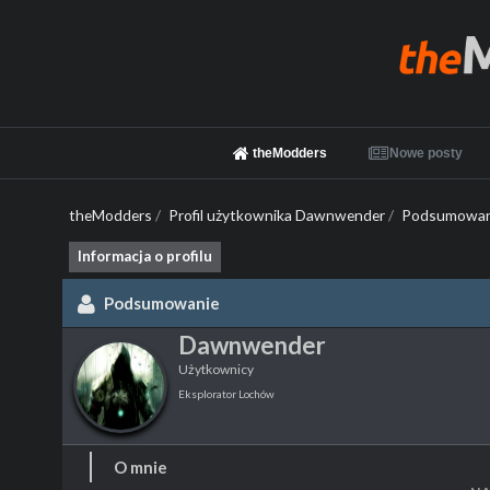
theModders
Nowe posty
theModders
/
Profil użytkownika Dawnwender
/
Podsumowan
Informacja o profilu
Podsumowanie
Dawnwender
Użytkownicy
Eksplorator Lochów
O mnie