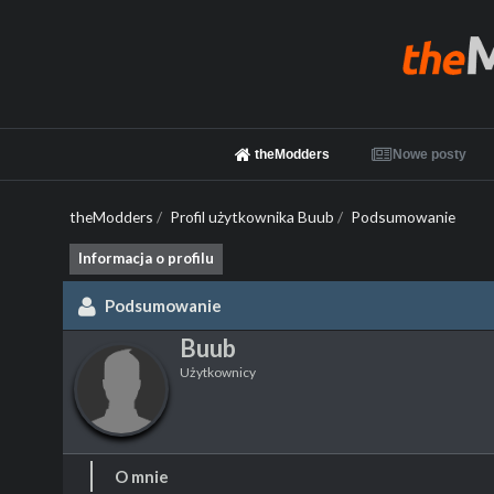
theModders
Nowe posty
theModders
/
Profil użytkownika Buub
/
Podsumowanie
Informacja o profilu
Podsumowanie
Buub
Użytkownicy
O mnie