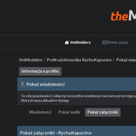
theModders
Nowe posty
theModders
/
Profil użytkownika RychuKapucino
/
Pokaż wia
Informacja o profilu
Pokaż wiadomości
Ta sekcja pozwala Ci zobaczyć wszystkie wiadomości wysłane przez tego 
których masz aktualnie dostęp.
Wiadomości
Pokaż wątki
Pokaż załączniki
Pokaż załączniki - RychuKapucino