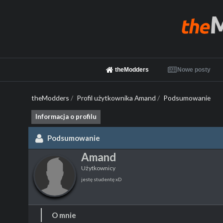
theModders
Nowe posty
theModders
/
Profil użytkownika Amand
/
Podsumowanie
Informacja o profilu
Podsumowanie
Amand
Użytkownicy
jestę studentę xD
O mnie