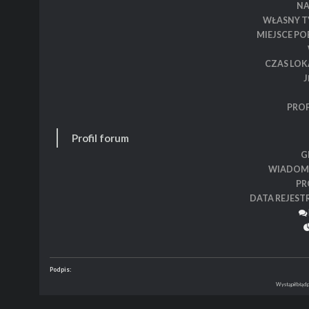
N
WŁASNY T
MIEJSCE P
CZAS LOK
J
PROF
Profil forum
G
WIADOM
PR
DATA REJEST
Podpis:
Wystąpił błąd 