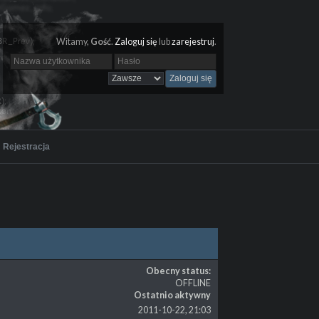
Witamy,
Gość
.
Zaloguj się
lub
zarejestruj
.
Rejestracja
Obecny status:
OFFLINE
Ostatnio aktywny
2011-10-22, 21:03