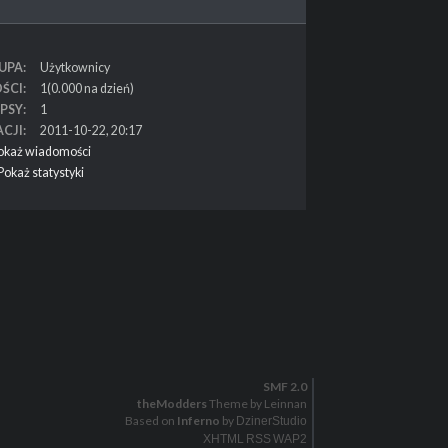
UPA
Użytkownicy
ŚCI
1(0.000 na dzień)
PSY
1
ACJI
2011-10-22, 20:17
okaż wiadomości
Pokaż statystyki
SMF 2.0
theModders
Theme by Leinnan
Based on
Inferno
by
DzinerStudio
XHTML
RSS
WAP2