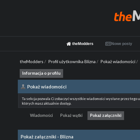
theModders
Nowe posty
theModders
/
Profil użytkownika Blizna
/
Pokaż wiadomości
/
Informacja o profilu
Pokaż wiadomości
Ta sekcja pozwala Ci zobaczyć wszystkie wiadomości wysłane przez tego 
których masz aktualnie dostęp.
Wiadomości
Pokaż wątki
Pokaż załączniki
Pokaż załączniki - Blizna