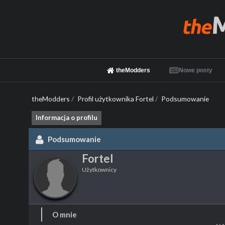
theModders
Nowe posty
theModders
/
Profil użytkownika Fortel
/
Podsumowanie
Informacja o profilu
Podsumowanie
Fortel
Użytkownicy
O mnie