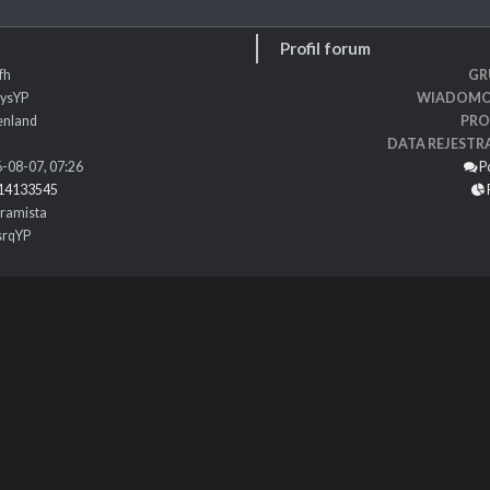
Profil forum
fh
GR
ysYP
WIADOMO
enland
PRO
DATA REJESTR
-08-07, 07:26
P
14133545
ramista
srqYP