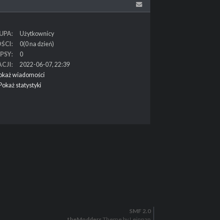
UPA
Użytkownicy
ŚCI
0(0 na dzień)
PSY
0
ACJI
2022-06-07, 22:39
okaż wiadomości
Pokaż statystyki
SMF 2.0
theModders
Theme by Leinnan