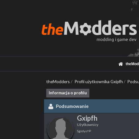
theMod
theModders
/
Profil użytkownika Gxipfh
/
Pods
Informacja o profilu
Podsumowanie
Gxipfh
Użytkownicy
SgzdysYP