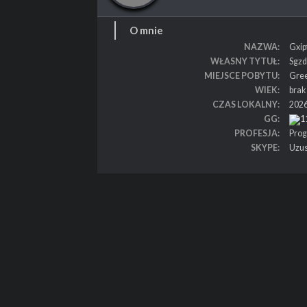
O mnie
NAZWA
Gxip
WŁASNY TYTUŁ
Sgzd
MIEJSCE POBYTU
Gre
WIEK
brak
CZAS LOKALNY
2026
GG
1
PROFESJA
Prog
SKYPE
Uzu