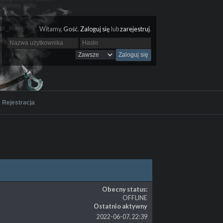
Witamy,
Gość
.
Zaloguj się
lub
zarejestruj
.
Rejestracja
Obecny status:
OFFLINE
Ostatnio aktywny
2022-06-07, 22:39